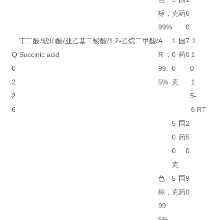
标，
克
药
6
99%
0
丁二酸/琥珀酸/亚乙基二羧酸/1,2-乙烷二甲酸/
A
1
国
7
1
Q
Succinic acid
R，
0
药
0
1
0
99.
0
0-
2
5%
克
1
2
5-
6
6
RT
5
国
2
0
药
5
0
0
克
色
5
国
9
标，
克
药
0
99.
5%