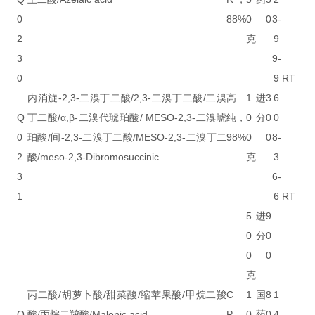
0
88%
0
0
3-
2
克
9
3
9-
0
9
RT
内消旋-2,3-二溴丁二酸/2,3-二溴丁二酸/二溴
高
1
进
3
6
Q
丁二酸/α,β-二溴代琥珀酸/ MESO-2,3-二溴琥
纯，
0
分
0
0
0
珀酸/间-2,3-二溴丁二酸/MESO-2,3-二溴丁二
98%
0
0
8-
2
酸/meso-2,3-Dibromosuccinic
克
3
3
6-
1
6
RT
5
进
9
0
分
0
0
0
克
丙二酸/胡萝卜酸/甜菜酸/缩苹果酸/甲烷二羧
C
1
国
8
1
Q
酸/丙烷二羧酸/Malonic acid
P，
0
药
0
4