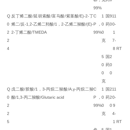
99%
Q
反丁烯二酸/延胡索酸/富马酸/紫堇酸/E)-2-丁
C
1
国
9
11
0
烯二/反-1,2-乙烯二羟酸/1，2-乙烯二羧酸/(E)-
P，
0
药
0
0-
2
2-丁烯二酸/TMEDA
99%
0
1
2
克
7-
4
8
RT
5
国
2
0
药
0
0
0
克
Q
戊二酸/胶酸/1，3-丙烷二羧酸/A,γ-丙烷二羧
C
1
国
2
11
0
酸/1,3-丙二羧酸/Glutaric acid
P，
0
药
2
0-
2
99%
0
0
9
2
克
4-
5
1
RT
色
5
国
1