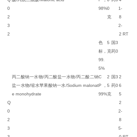
0
98%
0
1-
2
克
8
3
2-
2
2
RT
色
5
国
3
标，
克
药
0
99.
5%
丙二酸钠一水物/丙二酸盐一水物/丙二酸二钠
C
2
国
3
2
盐一水物/缩水苹果酸钠一水/Sodium malonat
P，
5
药
0
6
e monohydrate
99%
克
5
Q
2
0
2-
2
8
3
5-
3
0
RT