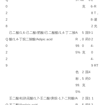
0
克
6-
R
2
8
T，
2
8-
避
8
2
光
己二酸/1,6-己二酸/肥酸/己二酸酯/1,4-丁二羧
A
5
国
9
1
Q
酸/1,4-丁烷二羧酸/Adipic acid
R，
0
药
0
2
0
99.
0
4-
2
5%
克
0
2
4-
9
9
RT
色
2
国
4
标，
5
药
0
99.
克
5%
壬二酸/杜鹃花酸/1,7-壬二酸/庚烷-1,7-二羟酸/
A
2
国
1
1
Q
王二酸/Azelaic acid
R，
5
药
5
2