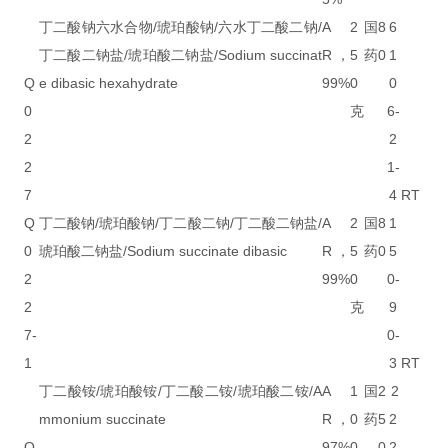
丁二酸钠六水合物/琥珀酸钠/六水丁二酸二钠/
A
2
国
8
6
丁二酸二钠盐/琥珀酸二钠盐/Sodium succinat
R，
5
药
0
1
Q
e dibasic hexahydrate
99%
0
0
0
克
6-
2
2
2
1-
7
4
RT
Q
丁二酸钠/琥珀酸钠/丁二酸二钠/丁二酸二钠盐/
A
2
国
8
1
0
琥珀酸二钠盐/Sodium succinate dibasic
R，
5
药
0
5
2
99%
0
0-
2
克
9
7-
0-
1
3
RT
丁二酸铵/琥珀酸铵/丁二酸二铵/琥珀酸二铵/A
A
1
国
2
2
mmonium succinate
R，
0
药
5
2
Q
97%
0
0
2