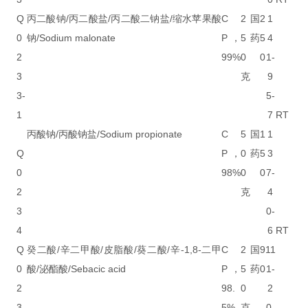
Q
丙二酸钠/丙二酸盐/丙二酸二钠盐/缩水苹果酸
C
2
国
2
1
0
钠/Sodium malonate
P，
5
药
5
4
2
99%
0
0
1-
3
克
9
3-
5-
1
7
RT
丙酸钠/丙酸钠盐/Sodium propionate
C
5
国
1
1
Q
P，
0
药
5
3
0
98%
0
0
7-
2
克
4
3
0-
4
6
RT
Q
癸二酸/辛二甲酸/皮脂酸/葵二酸/辛-1,8-二甲
C
2
国
9
11
0
酸/泌酯酸/Sebacic acid
P，
5
药
0
1-
2
98.
0
2
3
5%
克
0-