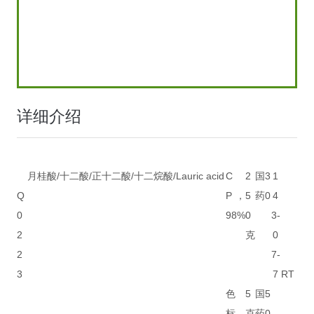
详细介绍
月桂酸/十二酸/正十二酸/十二烷酸/Lauric acid
C
2
国
3
1
Q
P，
5
药
0
4
0
98%
0
3-
2
克
0
2
7-
3
7
RT
色
5
国
5
标，
克
药
0