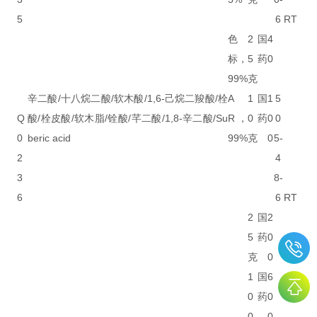
5
6
RT
色
2
国
4
标，
5
药
0
99%
克
辛二酸/十八烷二酸/软木酸/1,6-己烷二羧酸/栓
A
1
国
1
5
Q
酸/栓皮酸/软木脂/铨酸/芊二酸/1,8-辛二酸/Su
R，
0
药
0
0
0
beric acid
99%
克
0
5-
2
4
3
8-
6
6
RT
2
国
2
5
药
0
克
0
1
国
6
0
药
0
0
0