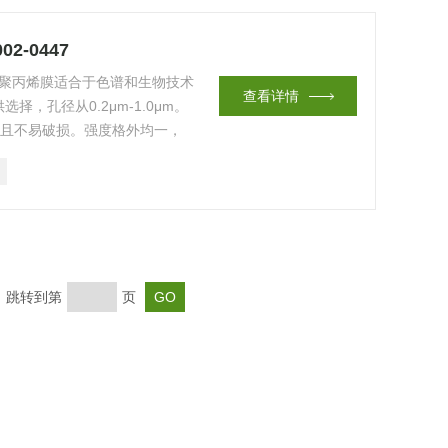
02-0447
-0447聚丙烯膜适合于色谱和生物技术
查看详情
，孔径从0.2μm-1.0μm。
耐用且不易破损。强度格外均一，
撕裂或弯曲。
页 跳转到第
页