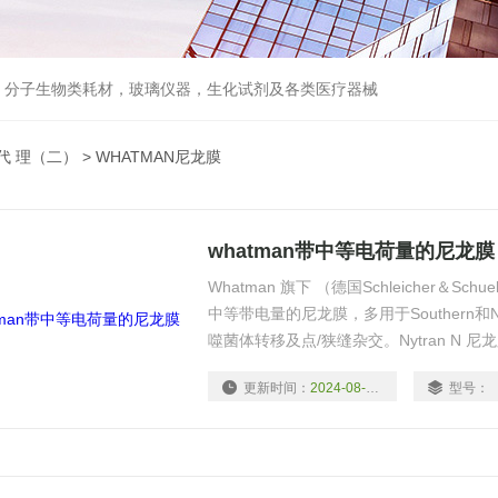
器，分子生物类耗材，玻璃仪器，生化试剂及各类医疗器械
级代 理（二）
> WHATMAN尼龙膜
whatman带中等电荷量的尼龙膜
Whatman 旗下 （德国Schleicher＆Sch
中等带电量的尼龙膜，多用于Southern和N
噬菌体转移及点/狭缝杂交。Nytran N
方法。 Nytran N 膜所用的尼龙采用与Ny
更新时间：
2024-08-18
型号：
具有高度*的孔径大小和分布状态。特别适