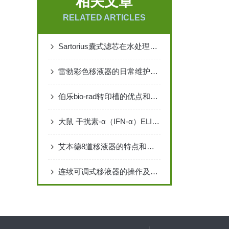
相关文章
RELATED ARTICLES
Sartorius囊式滤芯在水处理中的应用与效果说明
雷勃彩色移液器的日常维护及保养
伯乐bio-rad转印槽的优点和使用前后的注意事项
大鼠 干扰素-α（IFN-α）ELISA 检测试剂盒说明书
艾本德8道移液器的特点和技术功能
连续可调式移液器的操作及校准程序