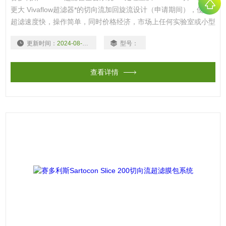
更大 Vivaflow超滤器*的切向流加回旋流设计（申请期间），使其
超滤速度快，操作简单，同时价格经济，市场上任何实验室或小型
超滤系统都无法与之相比。 特 点 狭长的回旋流道设计，使溶液在
更新时间：
2024-08-18
型号：
低泵速下即可达到高速的切向流循环 *“回旋流”狭长流道，即使在
高浓度下，仍可保持高流速 不需要夹具
查看详情