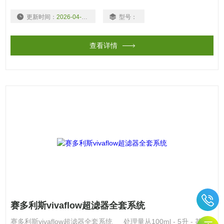
理一些非常稀的溶液时，其是超滤处理过程的*超滤膜。其耐受高
更新时间：
2026-04-10
型号：
压灭菌，容易清洗，并且具有较宽的化学耐受性。
查看详情
赛多利斯vivaflow超滤器全套系统
赛多利斯vivaflow超滤器全套系统 处理量从100ml - 5升 - 甚至