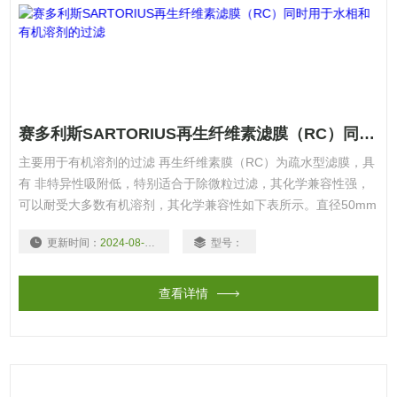
赛多利斯SARTORIUS再生纤维素滤膜（RC）同时用于水相和有机溶剂的过滤
主要用于有机溶剂的过滤 再生纤维素膜（RC）为疏水型滤膜，具
有 非特异性吸附低，特别适合于除微粒过滤，其化学兼容性强，
可以耐受大多数有机溶剂，其化学兼容性如下表所示。直径50mm
和47mm，孔径0.45µm作为标准用于溶剂的超净和脱气过滤以及
更新时间：
2024-08-18
型号：
HPLC 流动相的过滤。 产品信息： 醋酸纤维素圆片膜有4种孔
径从0.2µm - 0.45µm和从13-293mm共7种直径规格供选择。
查看详情