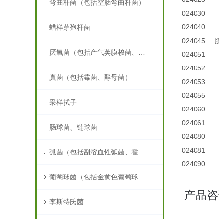
弯曲杆菌（包括空肠弯曲杆菌）
024030
024040
蜡样芽孢杆菌
024045
厌氧菌（包括产气荚膜梭菌、肉毒梭菌）
024051
024052
真菌（包括霉菌、酵母菌）
024053
024055
采样拭子
024060
024061
肠球菌、链球菌
024080
024081
弧菌（包括副溶血性弧菌、霍乱弧菌）
024090
葡萄球菌（包括金黄色葡萄球菌）
产品咨
李斯特氏菌