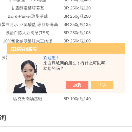
甘露醇发酵培养基
BR 250g
瓶
120
Baird-Parker琼脂基础
BR 250g
瓶
250
胰蛋白月示-亚硫酸盐-琼脂培养基
BR 250g
瓶
135
胰蛋白胨大豆肉汤(TSB)
BR 250g
瓶
105
10%氯化钠胰酪胨大豆肉汤
BR 250g
瓶
100
脑心浸出液肉汤(BHI)
BR 100g
瓶
110
胰蛋白胨大豆肉汤基础(TSB)
BR 250g
瓶
105
欢迎您！
来自局域网的朋友！有什么可以帮
血琼脂基础
BR 250g
瓶
120
助您的吗？
哥伦比亚琼脂培养基
BR 250g
瓶
200
葡萄糖肉浸液肉汤
BR 250g
瓶
90
肉浸液肉汤
BR 250g
瓶
90
匹克氏肉汤基础
BR 100g
瓶
140
询