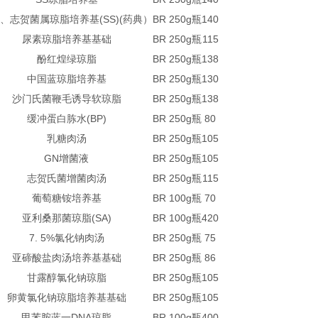
、志贺菌属琼脂培养基(SS)(药典）
BR 250g
瓶
140
尿素琼脂培养基基础
BR 250g
瓶
115
酚红煌绿琼脂
BR 250g
瓶
138
中国蓝琼脂培养基
BR 250g
瓶
130
沙门氏菌鞭毛诱导软琼脂
BR 250g
瓶
138
缓冲蛋白胨水(BP)
BR 250g
瓶
80
乳糖肉汤
BR 250g
瓶
105
GN增菌液
BR 250g
瓶
105
志贺氏菌增菌肉汤
BR 250g
瓶
115
葡萄糖铵培养基
BR 100g
瓶
70
亚利桑那菌琼脂(SA)
BR 100g
瓶
420
7. 5%氯化钠肉汤
BR 250g
瓶
75
亚碲酸盐肉汤培养基基础
BR 250g
瓶
86
甘露醇氯化钠琼脂
BR 250g
瓶
105
卵黄氯化钠琼脂培养基基础
BR 250g
瓶
105
甲苯胺蓝一DNA琼脂
BR 100g
瓶
400