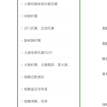
小肠结肠炎耶尔森氏菌
绿脓杆菌
沙门氏菌、志贺氏菌
您
阪崎肠杆菌
您
大肠埃希氏菌O157
联
大肠杆菌、大肠菌群、粪大肠菌群
常
细菌总数测定
细菌鉴定培养基
细菌增菌、培养
详