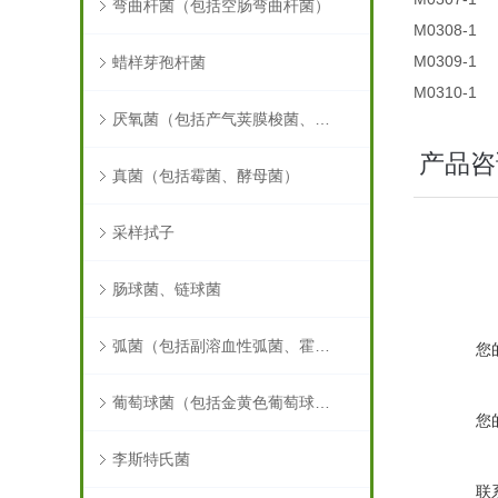
弯曲杆菌（包括空肠弯曲杆菌）
M0308-1
M0309-1
蜡样芽孢杆菌
M0310-1
厌氧菌（包括产气荚膜梭菌、肉毒梭菌）
产品咨
真菌（包括霉菌、酵母菌）
采样拭子
肠球菌、链球菌
弧菌（包括副溶血性弧菌、霍乱弧菌）
您
葡萄球菌（包括金黄色葡萄球菌）
您
李斯特氏菌
联