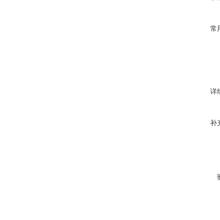
常
详
补