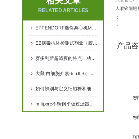
相关文章
人喉癌细胞系
RELATED ARTICLES
：
：
EPPENDORF迷你离心机MINI SPIN PLUS
EB病毒抗体检测试剂盒（胶体金法）说 明 书
产品咨
赛多利斯超滤膜的特点、功能及其主要作用
大鼠 白细胞介素-6（IL-6）ELISA 检测试剂盒说明书
如何辨别与定义细胞株和细胞系
您
millipore不锈钢平板过滤器多层过滤，提供更细致的过滤效果
您
联