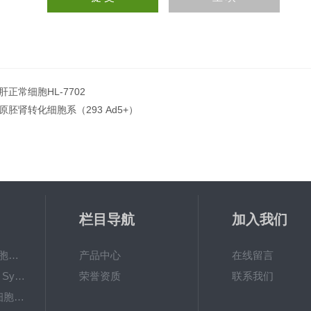
肝正常细胞HL-7702
原胚肾转化细胞系（293 Ad5+）
栏目导航
加入我们
美国Corning 6孔细胞培养板
产品中心
在线留言
液相色谱柱 Waters Symmetry C18 4.6×250mm,5μm
荣誉资质
联系我们
美国Corning 24孔细胞培养板