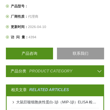
• 快速运行，升降温速度快，设定时间短，运行速度能和市
产品型号：
场上任何一款快速PCR仪器媲美。
厂商性质：
代理商
• *一款带有全自动程序编写功能的仪器，用户只需要输入
扩增产物的大小、使用的
更新时间：
2026-04-10
访 问 量：
4394
产品咨询
联系我们
产品分类
PRODUCT CATEGORY
相关文章
RELATED ARTICLES
大鼠巨噬细胞炎性蛋白-1β（MIP-1β）ELISA 检测试剂盒说明书