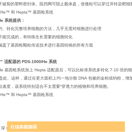
下破裂的塑料密封体。阻挡网可阻止载体盘，使微粒可以穿过并转染靶细
 / He™ 和 Hepta™ 基因枪系统
He
系统提供：
的、转化完整培养细胞的方法，几乎无需对细胞进行处理
不能完成的，有特殊生长需要的细胞转化
涵盖了基因枪颗粒传送技术进行基因转移的所有方面
a™
适配器的
PDS-1000/He
系统
00/He 基因枪系统加上 Hepta 适配器后，可以比标准系统多转化 7-10 倍
载体盘处。这样，通过在更大面积上均一地分散 DNA 包被的金粉或钨粉，
粒速度，该系统特别适合不太需要*穿透力的植物和培养细胞。
 / He™ 和 Hepta™ 基因枪系统
 深 x 高）
29 x 25.5 x 47.5 cm