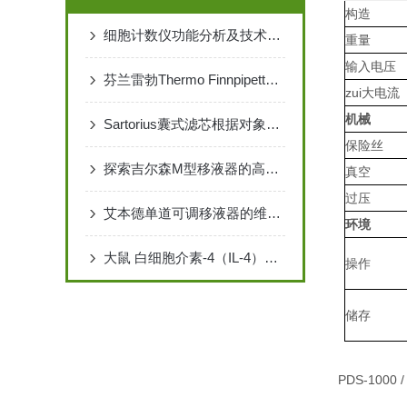
构造
细胞计数仪功能分析及技术特点
重量
输入电压
芬兰雷勃Thermo Finnpipette移液器的分类
zui大电流
机械
Sartorius囊式滤芯根据对象不同的特性
保险丝
探索吉尔森M型移液器的高效设计与应用
真空
过压
艾本德单道可调移液器的维护保养
环境
大鼠 白细胞介素-4（IL-4）ELISA 检测试剂盒说明书
操作
储存
PDS-1000