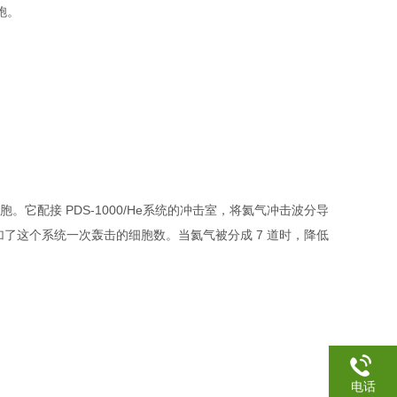
胞。
的细胞。它配接 PDS-1000/He系统的冲击室，将氦气冲击波分导
增加了这个系统一次轰击的细胞数。当氦气被分成 7 道时，降低
电话