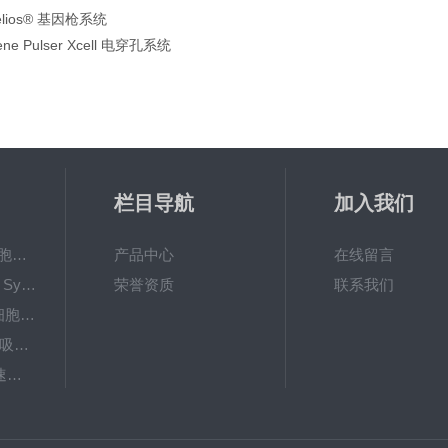
elios® 基因枪系统
ene Pulser Xcell 电穿孔系统
栏目导航
加入我们
美国Corning 6孔细胞培养板
产品中心
在线留言
液相色谱柱 Waters Symmetry C18 4.6×250mm,5μm
荣誉资质
联系我们
美国Corning 24孔细胞培养板
美国瑞宁rainin无菌吸头/枪头/盒装吸头
5424R小型台式高速冷冻离心机（Centrifuge 5424R）
NSCK-正常人瘢痕角质化细胞