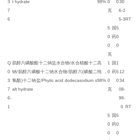
3
t hydrate
98%
0
0
30
7
克
6-2
6
5-3
RT
5
国
5
0
药
0
0
0
克
Q
肌醇六磷酸酯十二钠盐水合物/水合植酸十二
高
1
国
1
0
钠/肌醇六磷酸十二钠水合物/肌醇六(磷酸二
纯，
0
药
5
12
3
氢酯)十二钠盐/Phytic acid dodecasodium s
98%
0
0
34
7
alt hydrate
克
08-
6-
98-
1
0
RT
5
国
5
0
药
0
0
0