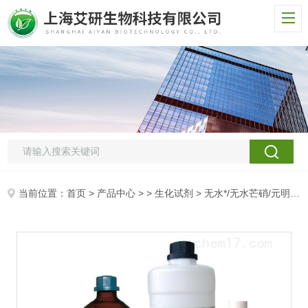
当前位置：
首页
>
产品中心
> >
生化试剂
> 无水*/无水芒硝/元明粉/85硝/盐饼/硬脂钠/Sodium sulfate anhydrous