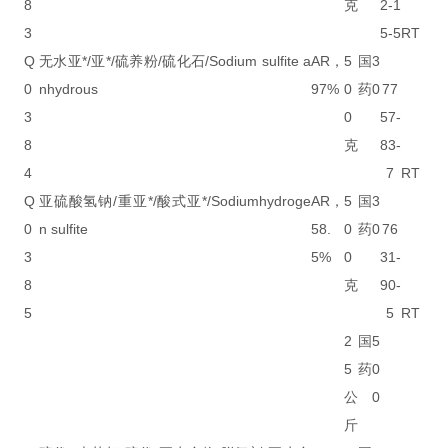
8
克
2-1
3
5-5
RT
Q
无水亚*/亚*/硫养粉/硫化石/Sodium sulfite a
AR，
5
国
3
0
nhydrous
97%
0
药
0
77
3
0
57-
8
克
83-
4
7
RT
Q
亚硫酸氢钠/重亚*/酸式亚*/Sodiumhydroge
AR，
5
国
3
0
n sulfite
58.
0
药
0
76
3
5%
0
31-
8
克
90-
5
5
RT
2
国
5
5
药
0
公
0
斤