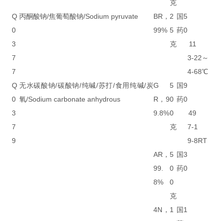
克
Q
丙酮酸钠/焦葡萄酸钠/Sodium pyruvate
BR，
2
国
5
0
99%
5
药
0
3
克
11
7
3-2
2～
7
4-6
8℃
Q
无水碳酸钠/碳酸钠/纯碱/苏打/食用纯碱/炭
G
5
国
9
0
氧/Sodium carbonate anhydrous
R，9
0
药
0
3
9.8%
0
49
7
克
7-1
9
9-8
RT
AR，
5
国
3
99.
0
药
0
8%
0
克
4N，
1
国
1