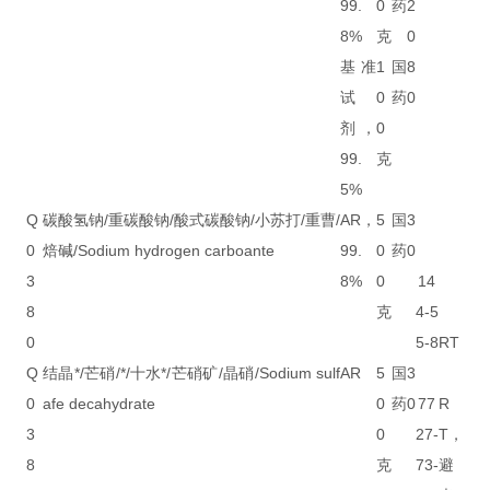
99.
0
药
2
8%
克
0
基准
1
国
8
试
0
药
0
剂，
0
99.
克
5%
Q
碳酸氢钠/重碳酸钠/酸式碳酸钠/小苏打/重曹/
AR，
5
国
3
0
焙碱/Sodium hydrogen carboante
99.
0
药
0
3
8%
0
14
8
克
4-5
0
5-8
RT
Q
结晶*/芒硝/*/十水*/芒硝矿/晶硝/Sodium sulf
AR
5
国
3
0
afe decahydrate
0
药
0
77
R
3
0
27-
T，
8
克
73-
避