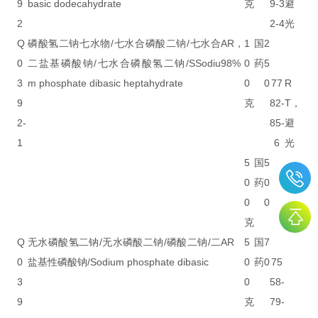
9
basic dodecahydrate
克
9-3
避
2
2-4
光
Q
磷酸氢二钠七水物/七水合磷酸二钠/七水合
AR，
1
国
2
0
二盐基磷酸钠/七水合磷酸氢二钠/SSodiu
98%
0
药
5
3
m phosphate dibasic heptahydrate
0
0
77
R
9
克
82-
T，
2-
85-
避
1
6
光
5
国
5
0
药
0
0
0
克
Q
无水磷酸氢二钠/无水磷酸二钠/磷酸二钠/二
AR
5
国
7
0
盐基性磷酸钠/Sodium phosphate dibasic
0
药
0
75
3
0
58-
9
克
79-