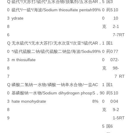
Q
硫代*/大苏打/硫代*五水合物/脱氯剂/五水合
AR，
5
国
3
0
硫代*/一硫*/海波/Sodium thiosulfate pentah
99%
0
药
5
10
3
ydrate
0
10
8
克
2-1
6
7-7
RT
Q
无水硫代*/无水大苏打/无水次亚*/次亚*/硫代
AR，
1
国
1
0
*/硫代硫酸二钠/硫代硫酸二钠盐/海波/Sodiu
99%
0
药
0
77
3
m thiosulfate
0
0
72-
8
克
98-
7
7
RT
Q
磷酸二氢钠一水物/磷酸一钠单水合物/一盐
AC
1
国
1
0
基磷酸钠一水物/Sodium dihydrogen phosp
S，9
0
药
5
10
3
hate monohydrate
8%
0
0
04
8
克
9-2
9
1-5
RT
5
国
6