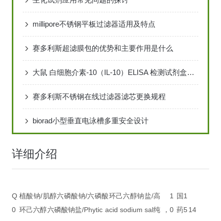
millipore不锈钢平板过滤器适用及特点
赛多利斯超滤膜包的优势和主要作用是什么
大鼠 白细胞介素-10（IL-10）ELISA 检测试剂盒说明书
赛多利斯不锈钢在线过滤器滤芯更换规程
biorad小型垂直电泳槽多重安全设计
详细介绍
Q
植酸钠/肌醇六磷酸钠/六磷酸环己六醇钠盐/
高
1
国
1
0
环己六醇六磷酸钠盐/Phytic acid sodium sal
纯，
0
药
5
14