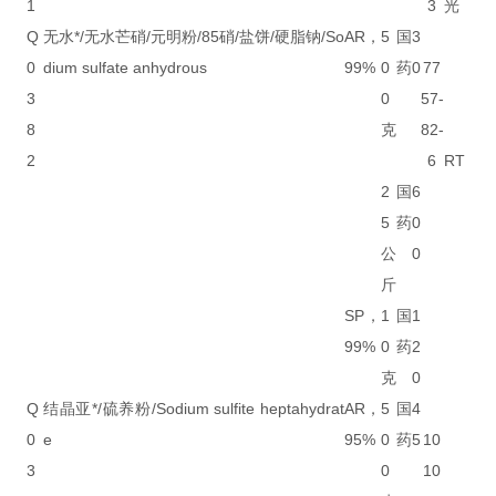
1
3
光
Q
无水*/无水芒硝/元明粉/85硝/盐饼/硬脂钠/So
AR，
5
国
3
0
dium sulfate anhydrous
99%
0
药
0
77
3
0
57-
8
克
82-
2
6
RT
2
国
6
5
药
0
公
0
斤
SP，
1
国
1
99%
0
药
2
克
0
Q
结晶亚*/硫养粉/Sodium sulfite heptahydrat
AR，
5
国
4
0
e
95%
0
药
5
10
3
0
10