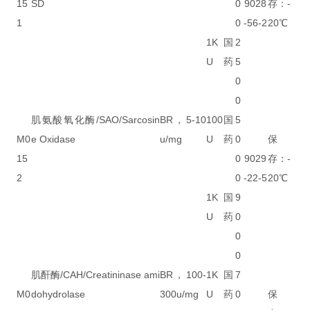
15
SD
0
9028
存：-
1
0
-56-2
20℃
1K
国
2
U
药
5
0
0
肌氨酸氧化酶/SAO/Sarcosin
BR，5-10
100
国
5
M0
e Oxidase
u/mg
U
药
0
保
15
0
9029
存：-
2
0
-22-5
20℃
1K
国
9
U
药
0
0
0
肌酐酶/CAH/Creatininase ami
BR，100-
1K
国
7
M0
dohydrolase
300u/mg
U
药
0
保