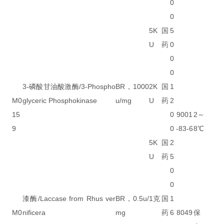
0
0
5K
国
5
U
药
0
0
0
3-磷酸甘油酸激酶/3-Phospho
BR，1000
2K
国
1
M0
glyceric Phosphokinase
u/mg
U
药
2
15
0
9001
2～
9
0
-83-6
8℃
5K
国
2
U
药
5
0
0
漆酶/Laccase from Rhus ver
BR，0.5u/
1克
国
1
M0
nificera
mg
药
6
8049
保