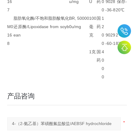
16
u/mg
U
药
0
9028
保存-
7
0
-36-8
20℃
脂肪氧化酶/不饱和脂肪酸氧化
BR, 50000
100
国
1
M0
还原酶/Lipoxidase from soyb
0u/mg
毫
药
2
16
ean
克
0
9029
2～
8
0
-60-1
8℃
1克
国
4
药
0
0
0
产品咨询