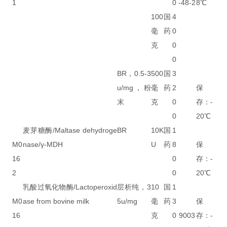
1
0
-48-2
8℃
100
国
4
毫
药
0
克
0
0
BR，0.5-3
500
国
3
u/mg，粉
毫
药
2
保
末
克
0
存：-
0
20℃
麦芽糖酶/Maltase dehydroge
BR
10K
国
1
M0
nase/γ-MDH
U
药
8
保
16
0
存：-
2
0
20℃
乳酸过氧化物酶/Lactoperoxid
层析纯，3
10
国
1
M0
ase from bovine milk
5u/mg
毫
药
3
保
16
克
0
9003
存：-