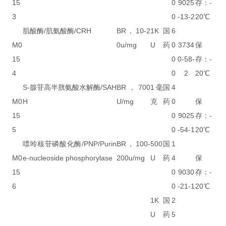
15
0
9025
存：-
3
0
-13-2
20℃
肌酸酶/肌氨酸酶/CRH
BR，10-2
1K
国
6
M0
0u/mg
U
药
0
3734
保
15
0
0-58-
存：-
4
0
2
20℃
S-腺苷高半胱氨酸水解酶/SAH
BR，700
1毫
国
4
M0
H
U/mg
克
药
0
保
15
0
9025
存：-
5
0
-54-1
20℃
嘌呤核苷磷酸化酶/PNP/Purin
BR，100-
500
国
1
M0
e-nucleoside phosphorylase
200u/mg
U
药
4
保
15
0
9030
存：-
6
0
-21-1
20℃
1K
国
2
U
药
5