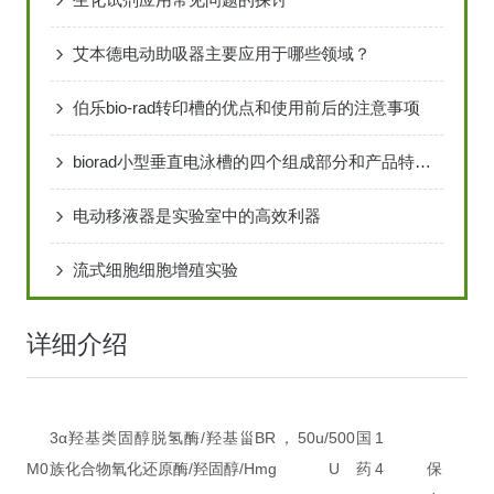
艾本德电动助吸器主要应用于哪些领域？
伯乐bio-rad转印槽的优点和使用前后的注意事项
biorad小型垂直电泳槽的四个组成部分和产品特点说明
电动移液器是实验室中的高效利器
流式细胞细胞增殖实验
详细介绍
3α羟基类固醇脱氢酶/羟基甾
BR，50u/
500
国
1
M0
族化合物氧化还原酶/羟固醇/H
mg
U
药
4
保