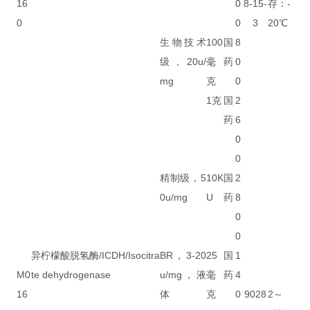
16
0
8-15-
存：-
0
0
3
20℃
生物技术
100
国
8
级，20u/
毫
药
0
mg
克
0
1克
国
2
药
6
0
0
精制级，5
10K
国
2
0u/mg
U
药
8
0
0
异柠檬酸脱氢酶/ICDH/Isocitra
BR，3-20
25
国
1
M0
te dehydrogenase
u/mg，液
毫
药
4
16
体
克
0
9028
2～