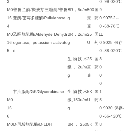
3
0
-99-0
20℃
M0
普鲁兰酶/聚麦芽三糖酶/普鲁
BR，5u/m
500
国
9
16
蓝酶/茁霉多糖酶/Pullulanase
g
毫
药
0
9075
2～
4
克
0
-68-7
8℃
M0
乙醛脱氢酶/Aldehyde Dehydr
BR，2u/m
25
国
11
16
ogenase, potassium-activate
g
U
药
0
9028
保存-
5
d
0
-88-0
20℃
生物技术
25
国
3
级，2u/m
毫
药
0
g
克
0
0
甘油激酶/GK/Glycerokinase
生物技术
5K
国
1
M0
级,150u/m
U
药
5
16
g
0
9030
保存-
6
0
-66-4
20℃
M0
D-乳酸脱氢酶/D-LDH
BR，250
5K
国
8