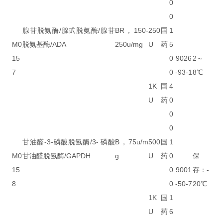
0
0
腺苷脱氨酶/腺甙脱氨酶/腺苷
BR，150-
250
国
1
M0
脱氨基酶/ADA
250u/mg
U
药
5
15
0
9026
2～
7
0
-93-1
8℃
1K
国
4
U
药
0
0
0
甘油醛-3-磷酸脱氢酶/3- 磷酸
B，75u/m
500
国
1
M0
甘油醛脱氢酶/GAPDH
g
U
药
0
保
15
0
9001
存：-
8
0
-50-7
20℃
1K
国
1
U
药
6