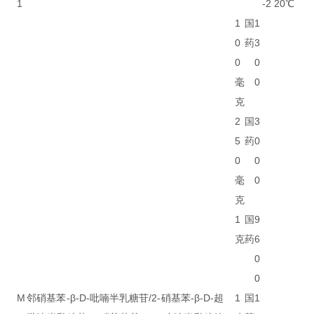
1
-2
20℃
1
国
1
0
药
3
0
0
毫
0
克
2
国
3
5
药
0
0
0
毫
0
克
1
国
9
克
药
6
0
0
M
邻硝基苯-β-D-吡喃半乳糖苷/2-硝基苯-β-D-
超
1
国
1