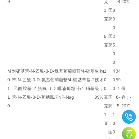
9
克
-8
20℃
1
国
8
克
药
0
0
5
国
2
克
药
5
0
0
M
对硝基苯-N-乙酰-β-D-氨基葡萄糖苷/4-硝基
生物
1
4
34
0
苯-N-乙酰-β-D-氨基葡萄糖苷/4-硝基苯基-2
技术
0
0
59
1
-乙酰胺基-2-脱氧-β-D-吡喃葡糖苷/4-硝基
级，
0
0
-1
保
1
苯-N-乙酰-β-D-葡糖胺/PNP-Nag
99%
毫
国
8-
存：-
0
克
药
5
20℃
1
1
克
8
国
0