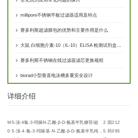
millipore不锈钢平板过滤器适用及特点
赛多利斯超滤膜包的优势和主要作用是什么
大鼠 白细胞介素-10（IL-10）ELISA 检测试剂盒说明书
赛多利斯不锈钢在线过滤器滤芯更换规程
biorad小型垂直电泳槽多重安全设计
详细介绍
M
5-溴-4氯-3-吲哚N-乙酰-β-D-氨基半乳糖苷/
超
2
国
2
12
0
5-溴-4-氯-3-吲哚基-N-乙酰-β-D-氨基半乳
纯，
5
药
0
95