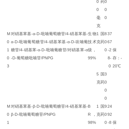
0
药
0
0
0
毫
0
克
M
对硝基苯基-α-D-吡喃葡萄糖苷/4-硝基苯基-
生物
1
国
8
37
0
α-D-吡喃葡萄糖苷/4-硝基苯基-α-D-呋喃葡
技术
克
药
0
67
1
糖苷/4-硝基苯-α-D-吡喃葡糖苷/对硝基苯-α
级，
0
-2
保
0
-D-葡萄糖吡喃苷/PNPG
99%
8-
存：-
3
0
20℃
5
国
3
克
药
0
0
0
M
对硝基苯基-β-D-吡喃葡萄糖苷/4-硝基苯基-
B
1
国
9
24
0
β-D-吡喃葡萄糖苷/PNPG
R，
克
药
0
92
1
98%
0
-8
保