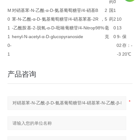
药
0
M
对硝基苯-N-乙酰-α-D-氨基葡萄糖苷/4-硝基
B
2
国
1
0
苯-N-乙酰-α-D-氨基葡萄糖苷/4-硝基苯基-2
R，
5
药
2
10
1
-乙酰胺基-2-脱氧-α-D-吡喃葡糖苷/4-Nitrop
98%
毫
0
13
1
henyl-N-acetyl-α-D-glucopyranoside
克
0
9-
保
0-
02
存：-
1
-3
20℃
产品咨询