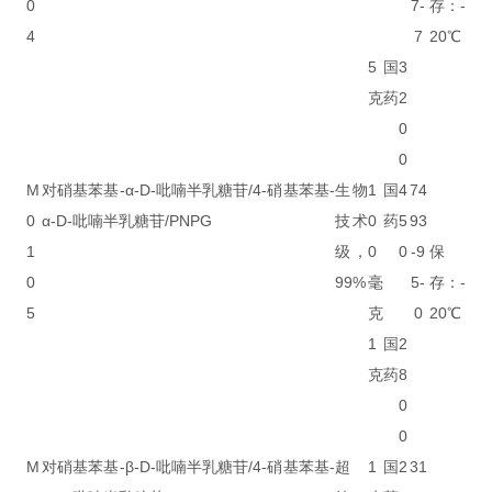
0
7-
存：-
4
7
20℃
5
国
3
克
药
2
0
0
M
对硝基苯基-α-D-吡喃半乳糖苷/4-硝基苯基-
生物
1
国
4
74
0
α-D-吡喃半乳糖苷/PNPG
技术
0
药
5
93
1
级，
0
0
-9
保
0
99%
毫
5-
存：-
5
克
0
20℃
1
国
2
克
药
8
0
0
M
对硝基苯基-β-D-吡喃半乳糖苷/4-硝基苯基-
超
1
国
2
31