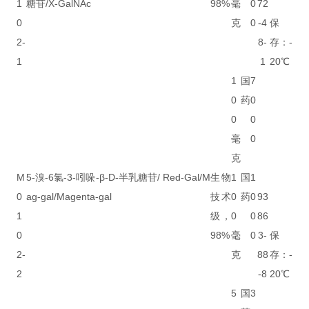
1
糖苷/X-GalNAc
98%
毫
0
72
0
克
0
-4
保
2-
8-
存：-
1
1
20℃
1
国
7
0
药
0
0
0
毫
0
克
M
5-溴-6氯-3-吲哚-β-D-半乳糖苷/ Red-Gal/M
生物
1
国
1
0
ag-gal/Magenta-gal
技术
0
药
0
93
1
级，
0
0
86
0
98%
毫
0
3-
保
2-
克
88
存：-
2
-8
20℃
5
国
3