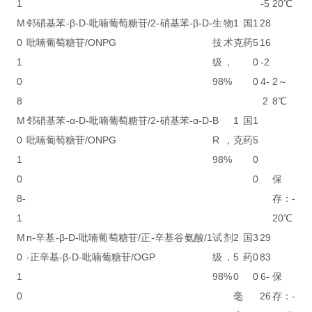
1
-5
20℃
M
邻硝基苯-β-D-吡喃葡萄糖苷/2-硝基苯-β-D-
生物
1
国
1
28
0
吡喃葡萄糖苷/ONPG
技术
克
药
5
16
1
级，
0
-2
0
98%
0
4-
2～
8
2
8℃
M
邻硝基苯-α-D-吡喃葡萄糖苷/2-硝基苯-α-D-
B
1
国
1
0
吡喃葡萄糖苷/ONPG
R，
克
药
5
1
98%
0
0
0
保
8-
存：-
1
20℃
M
n-辛基-β-D-吡喃葡萄糖苷/正-辛基谷氨酸/1
试剂
2
国
3
29
0
-正辛基-β-D-吡喃葡糖苷/OGP
级，
5
药
0
83
1
98%
0
0
6-
保
0
毫
26
存：-