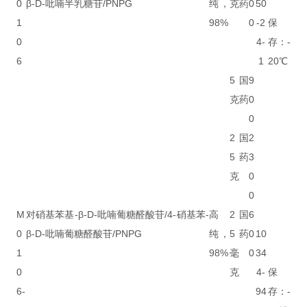
0
β-D-吡喃半乳糖苷/PNPG
纯，
克
药
0
50
1
98%
0
-2
保
0
4-
存：-
6
1
20℃
5
国
9
克
药
0
0
2
国
2
5
药
3
克
0
0
M
对硝基苯基-β-D-吡喃葡糖醛酸苷/4-硝基苯-
高
2
国
6
0
β-D-吡喃葡糖醛酸苷/PNPG
纯，
5
药
0
10
1
98%
毫
0
34
0
克
4-
保
6-
94
存：-