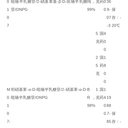
0
吡喃半乳糖苷/2-硝基苯基-β-D-呋喃半乳糖
纯，
克
药
0
36
1
苷/ONPG
99%
0
9-
保
0
07
存：-
7
-3
20℃
5
国
4
克
药
0
0
2
国
1
5
药
8
克
0
0
M
邻硝基苯-α-D-吡喃半乳糖苷/2-硝基苯-α-D-
B
1
国
1
0
吡喃半乳糖苷/ONPG
R，
克
药
4
19
1
98%
0
88
0
0
7-
保
7-
85
存：-