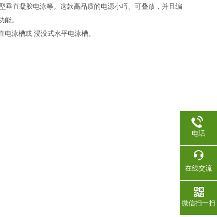
式水平电泳或小型垂直凝胶电泳等。这款高品质的电源小巧、可叠放，并且编
等功能。
型垂直电泳槽或 浸没式水平电泳槽。
电话
在线交流
微信扫一扫