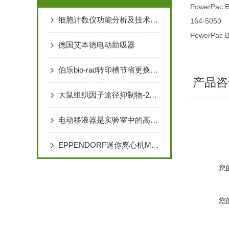
PowerPac B
细胞计数仪功能分析及技术特点
164-5050
PowerPac Ba
德国艾本德电动助吸器
伯乐bio-rad转印槽节省更换时间，提高工作效率
产品咨
大鼠组织因子途径抑制物-2（TFPI-2） ELISA 检测试剂说明书
电动移液器是实验室中的高效利器
EPPENDORF迷你离心机MINISPIN
您
您