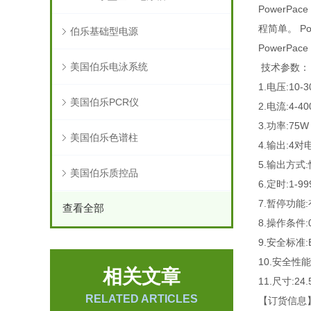
PowerP
程简单。 P
伯乐基础型电源
PowerP
美国伯乐电泳系统
技术参数：
1.电压:10-3
美国伯乐PCR仪
2.电流:4-4
3.功率:75W 
美国伯乐色谱柱
4.输出:4
5.输出方式
美国伯乐质控品
6.定时:1-99
7.暂停功能:
查看全部
8.操作条件:
9.安全标准:E
10.安全性
相关文章
11.尺寸:24.
RELATED ARTICLES
【订货信息