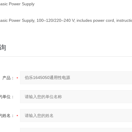
asic Power Supply
sic Power Supply, 100–120/220–240 V; includes power cord, instructi
询
产品：
的单位：
的姓名：