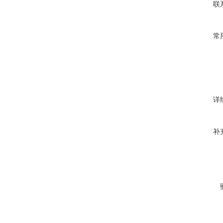
联
常
详
补