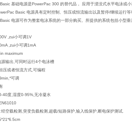
ace Basic 基础电源是PowerPac 300 的替代品， 应用于浸没
owerPac Basic 电源具有定时控制、恒压或恒流输出以及暂停/继续运行
ace Basic 电源可作为整套电泳系统的一部分购买。所提供的系统包括小
00V ,zui小可调1V
00mA ,zui小可调1mA
in maximum
对电源输出,可同时运行4个电泳槽
:恒压或者恒流方式,可编程
9min,*可调
有
0-40度,湿度0-95%,无冷凝水
N61010
能:经空载检测,突变负载检测,超载/短路保护,输入线保护,断电保护测试.
5*21*6.5cm
】