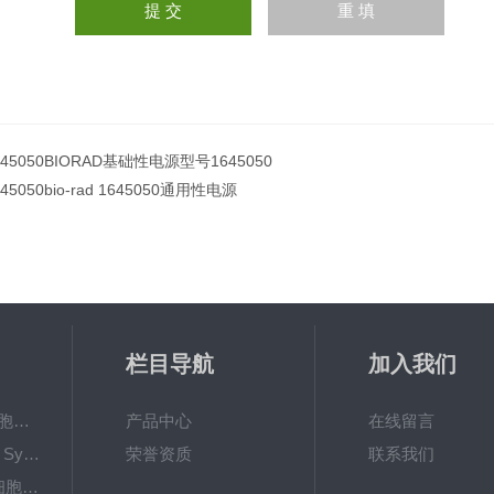
645050BIORAD基础性电源型号1645050
645050bio-rad 1645050通用性电源
栏目导航
加入我们
美国Corning 6孔细胞培养板
产品中心
在线留言
液相色谱柱 Waters Symmetry C18 4.6×250mm,5μm
荣誉资质
联系我们
美国Corning 24孔细胞培养板