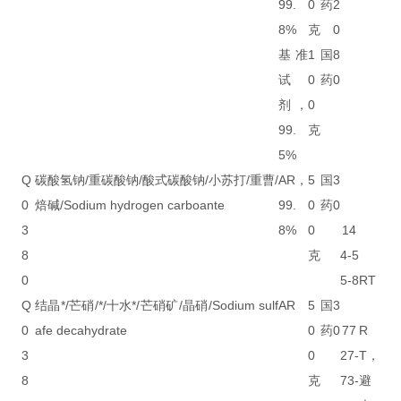
99.
0
药
2
8%
克
0
基准
1
国
8
试
0
药
0
剂，
0
99.
克
5%
Q
碳酸氢钠/重碳酸钠/酸式碳酸钠/小苏打/重曹/
AR，
5
国
3
0
焙碱/Sodium hydrogen carboante
99.
0
药
0
3
8%
0
14
8
克
4-5
0
5-8
RT
Q
结晶*/芒硝/*/十水*/芒硝矿/晶硝/Sodium sulf
AR
5
国
3
0
afe decahydrate
0
药
0
77
R
3
0
27-
T，
8
克
73-
避