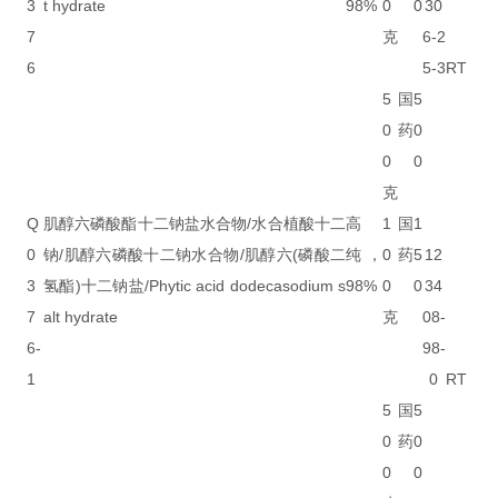
3
t hydrate
98%
0
0
30
7
克
6-2
6
5-3
RT
5
国
5
0
药
0
0
0
克
Q
肌醇六磷酸酯十二钠盐水合物/水合植酸十二
高
1
国
1
0
钠/肌醇六磷酸十二钠水合物/肌醇六(磷酸二
纯，
0
药
5
12
3
氢酯)十二钠盐/Phytic acid dodecasodium s
98%
0
0
34
7
alt hydrate
克
08-
6-
98-
1
0
RT
5
国
5
0
药
0
0
0