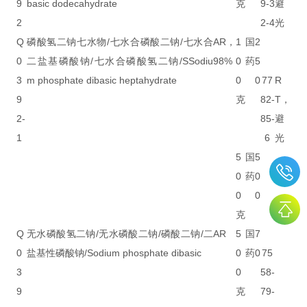
9
basic dodecahydrate
克
9-3
避
2
2-4
光
Q
磷酸氢二钠七水物/七水合磷酸二钠/七水合
AR，
1
国
2
0
二盐基磷酸钠/七水合磷酸氢二钠/SSodiu
98%
0
药
5
3
m phosphate dibasic heptahydrate
0
0
77
R
9
克
82-
T，
2-
85-
避
1
6
光
5
国
5
0
药
0
0
0
克
Q
无水磷酸氢二钠/无水磷酸二钠/磷酸二钠/二
AR
5
国
7
0
盐基性磷酸钠/Sodium phosphate dibasic
0
药
0
75
3
0
58-
9
克
79-