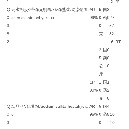
1
3
光
Q
无水*/无水芒硝/元明粉/85硝/盐饼/硬脂钠/So
AR，
5
国
3
0
dium sulfate anhydrous
99%
0
药
0
77
3
0
57-
8
克
82-
2
6
RT
2
国
6
5
药
0
公
0
斤
SP，
1
国
1
99%
0
药
2
克
0
Q
结晶亚*/硫养粉/Sodium sulfite heptahydrat
AR，
5
国
4
0
e
95%
0
药
5
10
3
0
10