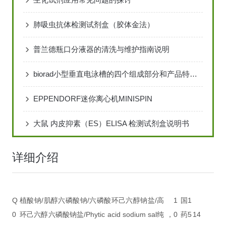
肺吸虫抗体检测试剂盒（胶体金法）
普兰德瓶口分液器的清洗与维护指南说明
biorad小型垂直电泳槽的四个组成部分和产品特点说明
EPPENDORF迷你离心机MINISPIN
大鼠 内皮抑素（ES）ELISA 检测试剂盒说明书
详细介绍
Q
植酸钠/肌醇六磷酸钠/六磷酸环己六醇钠盐/
高
1
国
1
0
环己六醇六磷酸钠盐/Phytic acid sodium sal
纯，
0
药
5
14