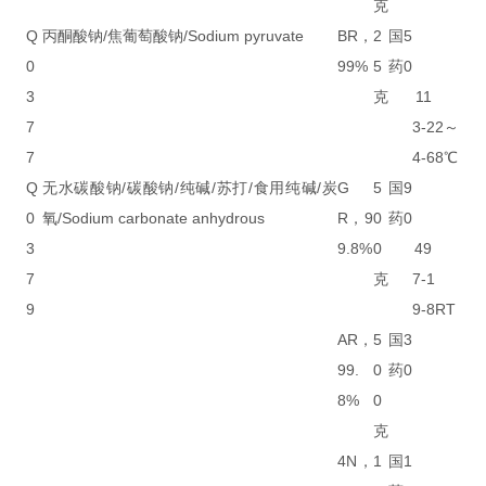
克
Q
丙酮酸钠/焦葡萄酸钠/Sodium pyruvate
BR，
2
国
5
0
99%
5
药
0
3
克
11
7
3-2
2～
7
4-6
8℃
Q
无水碳酸钠/碳酸钠/纯碱/苏打/食用纯碱/炭
G
5
国
9
0
氧/Sodium carbonate anhydrous
R，9
0
药
0
3
9.8%
0
49
7
克
7-1
9
9-8
RT
AR，
5
国
3
99.
0
药
0
8%
0
克
4N，
1
国
1