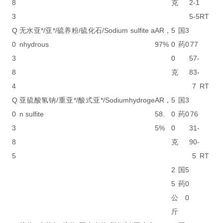
8
克
2-1
3
5-5
RT
Q
无水亚*/亚*/硫养粉/硫化石/Sodium sulfite a
AR，
5
国
3
0
nhydrous
97%
0
药
0
77
3
0
57-
8
克
83-
4
7
RT
Q
亚硫酸氢钠/重亚*/酸式亚*/Sodiumhydroge
AR，
5
国
3
0
n sulfite
58.
0
药
0
76
3
5%
0
31-
8
克
90-
5
5
RT
2
国
5
5
药
0
公
0
斤