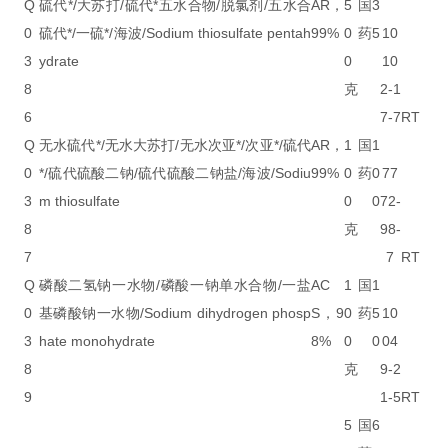
Q
硫代*/大苏打/硫代*五水合物/脱氯剂/五水合
AR，
5
国
3
0
硫代*/一硫*/海波/Sodium thiosulfate pentah
99%
0
药
5
10
3
ydrate
0
10
8
克
2-1
6
7-7
RT
Q
无水硫代*/无水大苏打/无水次亚*/次亚*/硫代
AR，
1
国
1
0
*/硫代硫酸二钠/硫代硫酸二钠盐/海波/Sodiu
99%
0
药
0
77
3
m thiosulfate
0
0
72-
8
克
98-
7
7
RT
Q
磷酸二氢钠一水物/磷酸一钠单水合物/一盐
AC
1
国
1
0
基磷酸钠一水物/Sodium dihydrogen phosp
S，9
0
药
5
10
3
hate monohydrate
8%
0
0
04
8
克
9-2
9
1-5
RT
5
国
6