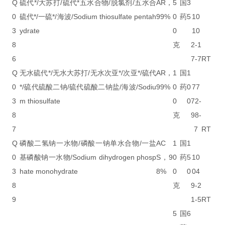
Q
硫代*/大苏打/硫代*五水合物/脱氯剂/五水合
AR，
5
国
3
0
硫代*/一硫*/海波/Sodium thiosulfate pentah
99%
0
药
5
10
3
ydrate
0
10
8
克
2-1
6
7-7
RT
Q
无水硫代*/无水大苏打/无水次亚*/次亚*/硫代
AR，
1
国
1
0
*/硫代硫酸二钠/硫代硫酸二钠盐/海波/Sodiu
99%
0
药
0
77
3
m thiosulfate
0
0
72-
8
克
98-
7
7
RT
Q
磷酸二氢钠一水物/磷酸一钠单水合物/一盐
AC
1
国
1
0
基磷酸钠一水物/Sodium dihydrogen phosp
S，9
0
药
5
10
3
hate monohydrate
8%
0
0
04
8
克
9-2
9
1-5
RT
5
国
6