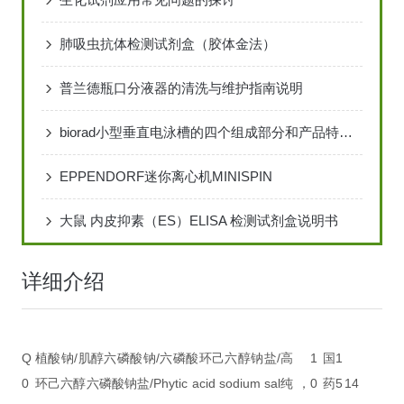
肺吸虫抗体检测试剂盒（胶体金法）
普兰德瓶口分液器的清洗与维护指南说明
biorad小型垂直电泳槽的四个组成部分和产品特点说明
EPPENDORF迷你离心机MINISPIN
大鼠 内皮抑素（ES）ELISA 检测试剂盒说明书
详细介绍
Q
植酸钠/肌醇六磷酸钠/六磷酸环己六醇钠盐/
高
1
国
1
0
环己六醇六磷酸钠盐/Phytic acid sodium sal
纯，
0
药
5
14