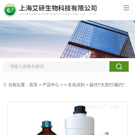
当前位置：
首页
>
产品中心
> >
生化试剂
> 硫代*/大苏打/硫代*五水合物/脱氯剂/五水合硫代*