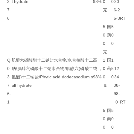
3
t hydrate
98%
0
0
30
7
克
6-2
6
5-3
RT
5
国
5
0
药
0
0
0
克
Q
肌醇六磷酸酯十二钠盐水合物/水合植酸十二
高
1
国
1
0
钠/肌醇六磷酸十二钠水合物/肌醇六(磷酸二
纯，
0
药
5
12
3
氢酯)十二钠盐/Phytic acid dodecasodium s
98%
0
0
34
7
alt hydrate
克
08-
6-
98-
1
0
RT
5
国
5
0
药
0
0
0