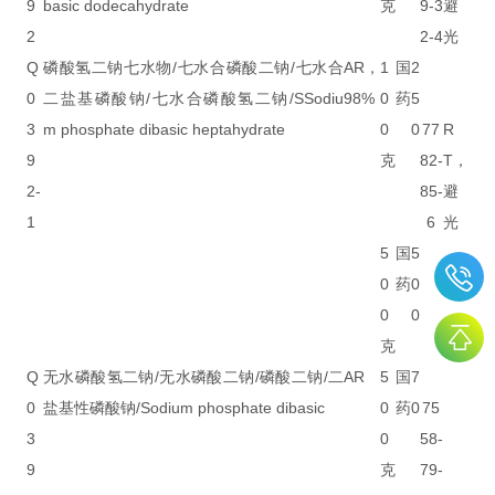
9
basic dodecahydrate
克
9-3
避
2
2-4
光
Q
磷酸氢二钠七水物/七水合磷酸二钠/七水合
AR，
1
国
2
0
二盐基磷酸钠/七水合磷酸氢二钠/SSodiu
98%
0
药
5
3
m phosphate dibasic heptahydrate
0
0
77
R
9
克
82-
T，
2-
85-
避
1
6
光
5
国
5
0
药
0
0
0
克
Q
无水磷酸氢二钠/无水磷酸二钠/磷酸二钠/二
AR
5
国
7
0
盐基性磷酸钠/Sodium phosphate dibasic
0
药
0
75
3
0
58-
9
克
79-