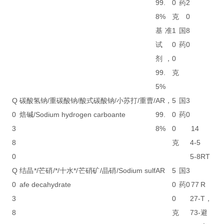
99.
0
药
2
8%
克
0
基准
1
国
8
试
0
药
0
剂，
0
99.
克
5%
Q
碳酸氢钠/重碳酸钠/酸式碳酸钠/小苏打/重曹/
AR，
5
国
3
0
焙碱/Sodium hydrogen carboante
99.
0
药
0
3
8%
0
14
8
克
4-5
0
5-8
RT
Q
结晶*/芒硝/*/十水*/芒硝矿/晶硝/Sodium sulf
AR
5
国
3
0
afe decahydrate
0
药
0
77
R
3
0
27-
T，
8
克
73-
避