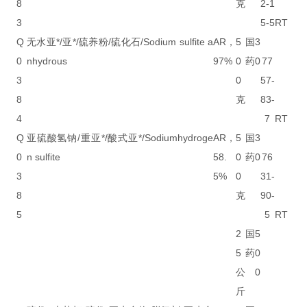
8
克
2-1
3
5-5
RT
Q
无水亚*/亚*/硫养粉/硫化石/Sodium sulfite a
AR，
5
国
3
0
nhydrous
97%
0
药
0
77
3
0
57-
8
克
83-
4
7
RT
Q
亚硫酸氢钠/重亚*/酸式亚*/Sodiumhydroge
AR，
5
国
3
0
n sulfite
58.
0
药
0
76
3
5%
0
31-
8
克
90-
5
5
RT
2
国
5
5
药
0
公
0
斤