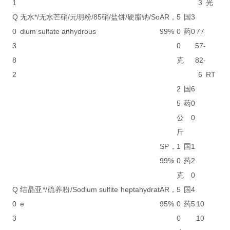
1
3
光
Q
无水*/无水芒硝/元明粉/85硝/盐饼/硬脂钠/So
AR，
5
国
3
0
dium sulfate anhydrous
99%
0
药
0
77
3
0
57-
8
克
82-
2
6
RT
2
国
6
5
药
0
公
0
斤
SP，
1
国
1
99%
0
药
2
克
0
Q
结晶亚*/硫养粉/Sodium sulfite heptahydrat
AR，
5
国
4
0
e
95%
0
药
5
10
3
0
10