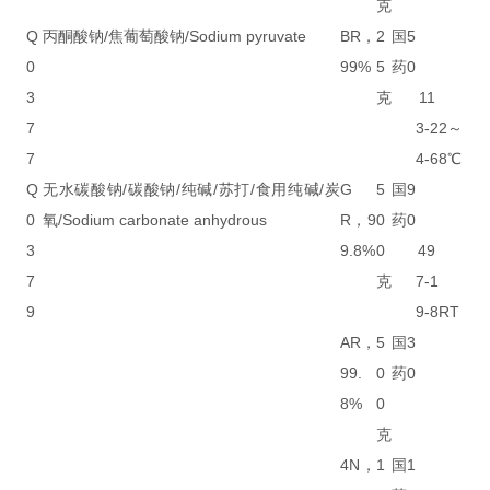
克
Q
丙酮酸钠/焦葡萄酸钠/Sodium pyruvate
BR，
2
国
5
0
99%
5
药
0
3
克
11
7
3-2
2～
7
4-6
8℃
Q
无水碳酸钠/碳酸钠/纯碱/苏打/食用纯碱/炭
G
5
国
9
0
氧/Sodium carbonate anhydrous
R，9
0
药
0
3
9.8%
0
49
7
克
7-1
9
9-8
RT
AR，
5
国
3
99.
0
药
0
8%
0
克
4N，
1
国
1