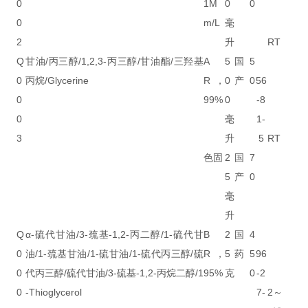
0
1M
0
0
0
m/L
毫
2
升
RT
Q
甘油/丙三醇/1,2,3-丙三醇/甘油酯/三羟基
A
5
国
5
0
丙烷/Glycerine
R，
0
产
0
56
0
99%
0
-8
0
毫
1-
3
升
5
RT
色固
2
国
7
5
产
0
毫
升
Q
α-硫代甘油/3-巯基-1,2-丙二醇/1-硫代甘
B
2
国
4
0
油/1-巯基甘油/1-硫甘油/1-硫代丙三醇/硫
R，
5
药
5
96
0
代丙三醇/硫代甘油/3-硫基-1,2-丙烷二醇/1
95%
克
0
-2
0
-Thioglycerol
7-
2～