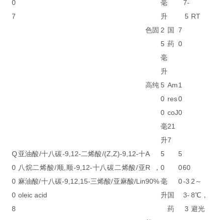
0
毫
7-
7
升
5
RT
色固
2
国
7
5
药
0
毫
升
高纯
5
Am
1
0
res
0
0
coJ
0
毫
21
升
7
Q
亚油酸/十八碳-9,12-二烯酸/(Z,Z)-9,12-十
A
5
5
0
八烷二烯酸/顺,顺-9,12-十八碳二烯酸/亚
R，
0
0
60
0
麻油酸/十八碳-9,12,15-三烯酸/亚麻酸/Lin
90%
毫
0
-3
2～
0
oleic acid
升
国
3-
8℃，
8
药
3
避光