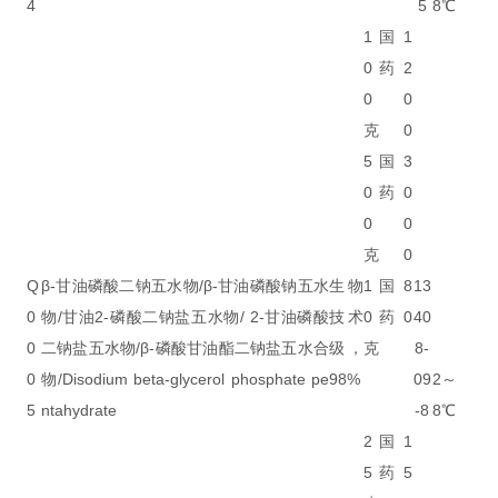
4
5
8℃
1
国
1
0
药
2
0
0
克
0
5
国
3
0
药
0
0
0
克
0
Q
β-甘油磷酸二钠五水物/β-甘油磷酸钠五水
生物
1
国
8
13
0
物/甘油2-磷酸二钠盐五水物/ 2-甘油磷酸
技术
0
药
0
40
0
二钠盐五水物/β-磷酸甘油酯二钠盐五水合
级，
克
8-
0
物/Disodium beta-glycerol phosphate pe
98%
09
2～
5
ntahydrate
-8
8℃
2
国
1
5
药
5