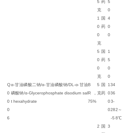
5
药
5
克
0
1
国
4
0
药
0
0
0
克
5
国
1
0
药
5
0
0
克
0
Q
α-甘油磷酸二钠/α-甘油磷酸钠/DL-α-甘油
B
5
国
1
34
0
磷酸钠/α-Glycerophosphate disodium sal
R，
克
药
0
36
0
t hexahydrate
75%
0
3-
0
0
28
2～
6
-5
8℃
2
国
3