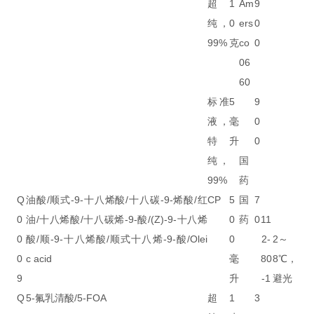
超
1
Am
9
纯，
0
ers
0
99%
克
co
0
06
60
标准
5
9
液，
毫
0
特
升
0
纯，
国
99%
药
Q
油酸/顺式-9-十八烯酸/十八碳-9-烯酸/红
CP
5
国
7
0
油/十八烯酸/十八碳烯-9-酸/(Z)-9-十八烯
0
药
0
11
0
酸/顺-9-十八烯酸/顺式十八烯-9-酸/Olei
0
2-
2～
0
c acid
毫
80
8℃，
9
升
-1
避光
Q
5-氟乳清酸/5-FOA
超
1
3