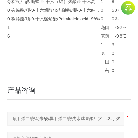
Q
棕榈油酸/顺式-9-十六（碳）烯酸/9-十六
高
1
8
0
碳烯酸/顺-9-十六烯酸/软脂油酸/顺-9-十六
纯，
0
5
37
0
碳烯酸/顺-9-十六碳烯酸/Palmitoleic acid
99%
0
0
3-
1
毫
国
49
2～
6
克
药
-9
8℃
1
3
克
0
国
0
药
0
产品咨询