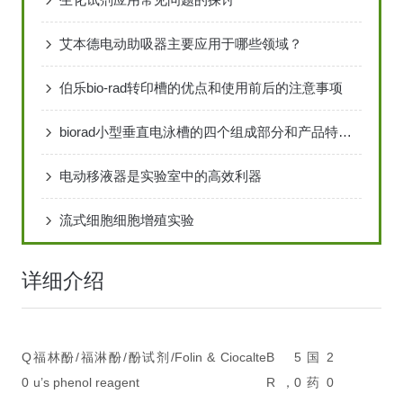
艾本德电动助吸器主要应用于哪些领域？
伯乐bio-rad转印槽的优点和使用前后的注意事项
biorad小型垂直电泳槽的四个组成部分和产品特点说明
电动移液器是实验室中的高效利器
流式细胞细胞增殖实验
详细介绍
Q
福林酚/福淋酚/酚试剂/Folin & Ciocalte
B
5
国
2
0
u’s phenol reagent
R，
0
药
0