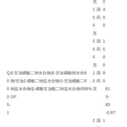
克
0
1
国
4
0
药
0
0
0
克
5
国
1
0
药
5
0
0
克
0
Q
β-甘油磷酸二钠水合物/β-甘油磷酸钠水合
B
1
国
8
0
物/甘油2-磷酸二钠盐水合物/2-甘油磷酸二
R，
0
药
0
0
钠盐水合物/β-磷酸甘油酯二钠盐水合物/B
98%
克
81
0
GP
9-
5-
83
1
-0
RT
2
国
1