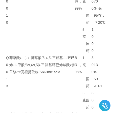
0
纯，
克
0
70
0
99%
0
3-
保
1
国
95
存：-
0
药
-7
20℃
5
1
克
0
国
0
药
0
Q
莽草酸/-（-）莽草酸/3,4,5-三羟基-1-环己
B
1
3
0
烯-1-甲酸/3α,4α,5β-三羟基环已烯羧酸/蟒
R，
克
0
13
0
草酸/卡瓦根提取物/Shikimic acid
98%
0
8-
1
国
59
3
药
-0
RT
5
8
克
国
0
药
0