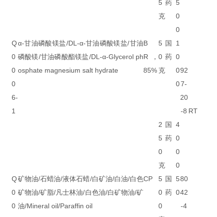
5
药
5
克
0
0
Q
α-甘油磷酸镁盐/DL-α-甘油磷酸镁盐/甘油
B
5
国
1
0
磷酸镁/甘油磷酸酯镁盐/DL-α-Glycerol ph
R，
0
药
0
0
osphate magnesium salt hydrate
85%
克
0
92
0
0
7-
6-
20
1
-8
RT
2
国
4
5
药
0
0
0
克
0
Q
矿物油/石蜡油/液体石蜡/白矿油/白油/白色
CP
5
国
5
80
0
矿物油/矿脂/凡士林油/白色油/白矿物油/矿
0
药
0
42
0
油/Mineral oil/Paraffin oil
0
-4