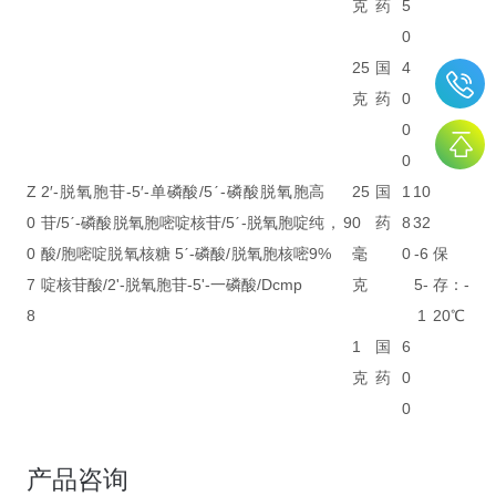
克
药
5
0
25
国
4
克
药
0
0
0
Z
2′-脱氧胞苷-5′-单磷酸/5ˊ-磷酸脱氧胞
高
25
国
1
10
0
苷/5ˊ-磷酸脱氧胞嘧啶核苷/5ˊ-脱氧胞啶
纯，9
0
药
8
32
0
酸/胞嘧啶脱氧核糖 5ˊ-磷酸/脱氧胞核嘧
9%
毫
0
-6
保
7
啶核苷酸/2'-脱氧胞苷-5'-一磷酸/Dcmp
克
5-
存：-
8
1
20℃
1
国
6
克
药
0
0
产品咨询