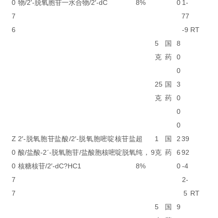
0
物/2'-脱氧胞苷一水合物/2′-dC
8%
0
1-
7
77
6
-9
RT
5
国
8
克
药
0
0
25
国
3
克
药
0
0
0
Z
2′-脱氧胞苷盐酸/2′-脱氧胞嘧啶核苷盐
超
1
国
2
39
0
酸/盐酸-2ˊ-脱氧胞苷/盐酸胞核嘧啶脱氧
纯，9
克
药
6
92
0
核糖核苷/2′-dC?HC1
8%
0
-4
7
2-
7
5
RT
5
国
9