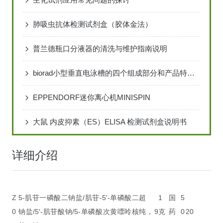
肺吸虫抗体检测试剂盒（胶体金法）
普兰德瓶口分液器的清洗与维护指南说明
biorad小型垂直电泳槽的四个组成部分和产品特点说明
EPPENDORF迷你离心机MINISPIN
大鼠 内皮抑素（ES）ELISA 检测试剂盒说明书
详细介绍
Z
5-肌苷一磷酸二钠盐/肌苷-5'-单磷酸二
超
1
国
5
0
钠盐/5′-肌苷酸钠/5-单磷酸次黄嘌呤核
纯，9
克
药
0
20