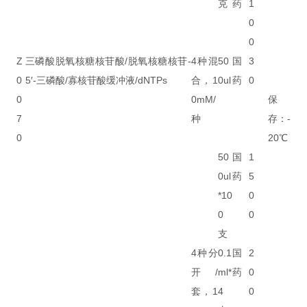
克
药
1
0
0
Z
三磷酸脱氧核糖核苷酸/脱氧核糖核苷-
4种混
50
国
3
0
5′-三磷酸/寡核苷酸缓冲液/dNTPs
合，1
0ul
药
0
0
0mM/
保
7
种
存：-
0
20℃
50
国
1
0ul
药
5
*10
0
0
0
支
4种分
0.1
国
2
开/
ml*
药
0
套，1
4
0