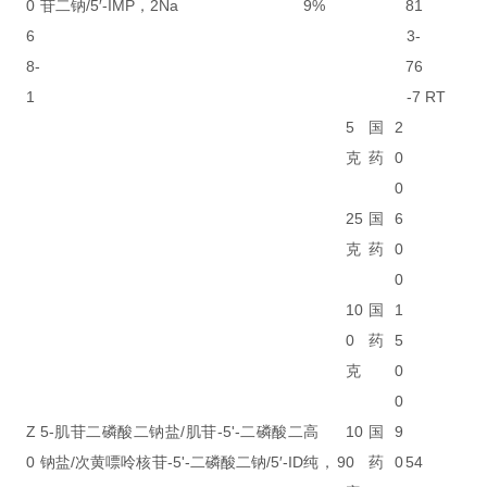
0
苷二钠/5′-IMP，2Na
9%
81
6
3-
8-
76
1
-7
RT
5
国
2
克
药
0
0
25
国
6
克
药
0
0
10
国
1
0
药
5
克
0
0
Z
5-肌苷二磷酸二钠盐/肌苷-5'-二磷酸二
高
10
国
9
0
钠盐/次黄嘌呤核苷-5'-二磷酸二钠/5′-ID
纯，9
0
药
0
54