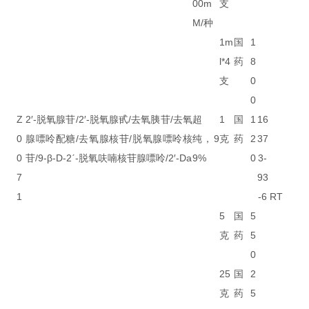
00m
支
M/种
1m
国
1
l*4
药
8
支
0
0
Z
2′-脱氧腺苷/2′-脱氧腺甙/去氧胰苷/去氧
超
1
国
1
16
0
腺嘌呤配糖/去氧腺核苷/脱氧腺嘌呤核
纯，9
克
药
2
37
0
苷/9-β-D-2ˊ-脱氧呋喃核苷腺嘌呤/2′-Da
9%
0
3-
7
93
1
-6
RT
5
国
5
克
药
5
0
25
国
2
克
药
5