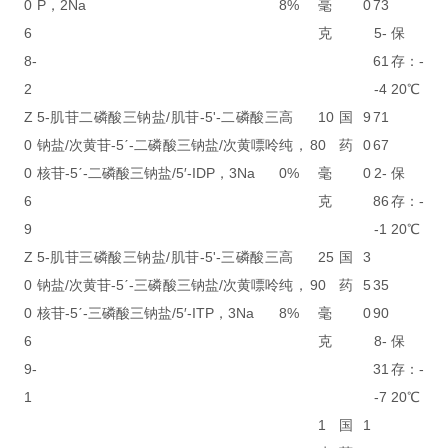
0
P，2Na
8%
毫
0
73
6
克
5-
保
8-
61
存：-
2
-4
20℃
Z
5-肌苷二磷酸三钠盐/肌苷-5'-二磷酸三
高
10
国
9
71
0
钠盐/次黄苷-5ˊ-二磷酸三钠盐/次黄嘌呤
纯，8
0
药
0
67
0
核苷-5ˊ-二磷酸三钠盐/5′-IDP，3Na
0%
毫
0
2-
保
6
克
86
存：-
9
-1
20℃
Z
5-肌苷三磷酸三钠盐/肌苷-5'-三磷酸三
高
25
国
3
0
钠盐/次黄苷-5ˊ-三磷酸三钠盐/次黄嘌呤
纯，9
0
药
5
35
0
核苷-5ˊ-三磷酸三钠盐/5′-ITP，3Na
8%
毫
0
90
6
克
8-
保
9-
31
存：-
1
-7
20℃
1
国
1