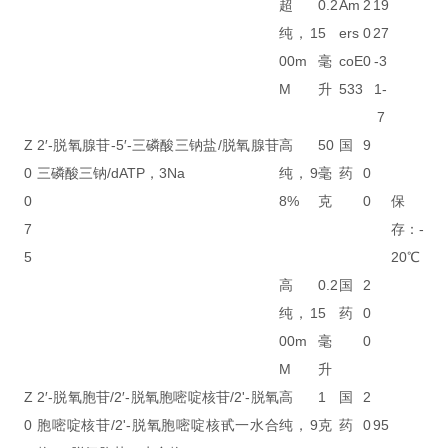
超
0.2
Am
2
19
纯，1
5
ers
0
27
00m
毫
coE
0
-3
M
升
533
1-
7
Z
2′-脱氧腺苷-5′-三磷酸三钠盐/脱氧腺苷
高
50
国
9
0
三磷酸三钠/dATP，3Na
纯，9
毫
药
0
0
8%
克
0
保
7
存：-
5
20℃
高
0.2
国
2
纯，1
5
药
0
00m
毫
0
M
升
Z
2′-脱氧胞苷/2′-脱氧胞嘧啶核苷/2'-脱氧
高
1
国
2
0
胞嘧啶核苷/2'-脱氧胞嘧啶核甙一水合
纯，9
克
药
0
95