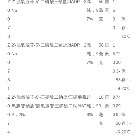
Z
2′-脱氧腺苷-5′-二磷酸三钠盐/dADP，3
高
50
国
1
0
Na
纯，9
毫
药
5
0
7%
克
0
保
7
0
存：-
3
20℃
Z
2′-脱氧腺苷-5′-二磷酸二钠盐/dADP，2
高
50
国
1
0
Na
纯，9
毫
药
5
72
0
7%
克
0
00
7
0
3-
保
3-
83
存：-
1
-9
20℃
Z
2′-脱氧腺苷-5′-三磷酸二钠盐/三磷酸脱
超
10
国
9
74
0
氧腺苷钠盐/脱氧腺苷三磷酸二钠/dAT
纯，9
0
药
0
29
0
P，2Na
8%
毫
0
9-
保
7
克
50
存：-
4
-6
20℃