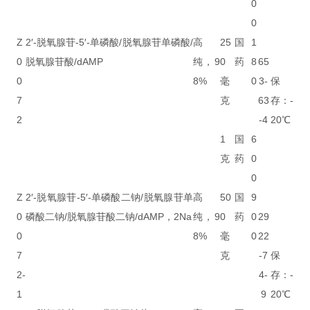
0
0
Z
2′-脱氧腺苷-5′-单磷酸/脱氧腺苷单磷酸/
高
25
国
1
0
脱氧腺苷酸/dAMP
纯，9
0
药
8
65
0
8%
毫
0
3-
保
7
克
63
存：-
2
-4
20℃
1
国
6
克
药
0
0
Z
2′-脱氧腺苷-5′-单磷酸二钠/脱氧腺苷单
高
50
国
9
0
磷酸二钠/脱氧腺苷酸二钠/dAMP，2Na
纯，9
0
药
0
29
0
8%
毫
0
22
7
克
-7
保
2-
4-
存：-
1
9
20℃