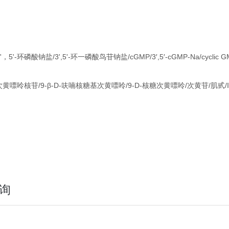
'，5'-环磷酸钠盐/3',5'-环一磷酸鸟苷钠盐/cGMP/3′,5′-cGMP-Na/cyclic G
次黄嘌呤核苷/9-β-D-呋喃核糖基次黄嘌呤/9-D-核糖次黄嘌呤/次黄苷/肌甙/In
询