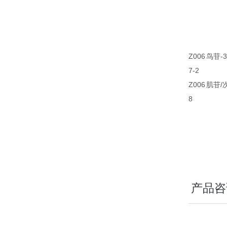
Z006
鸟苷-3
7-2
Z006
肌苷/
8
产品咨