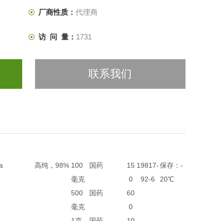
厂商性质：
代理商
访 问 量：
1731
联系我们
a
高纯，98%
100
国药
15
19817-
保存：-
毫克
0
92-6
20℃
500
国药
60
毫克
0
1克
国药
10