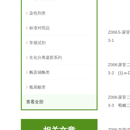
染色剂类
标准对照品
Z006
5-尿苷
3-1
常规试剂
生化分离凝胶系列
Z006
尿苷二
酶及辅酶类
3-2
[1]-
氨基酸类
Z006
尿苷二
查看全部
3-3
萄糖二钠
Z006
鸟苷/