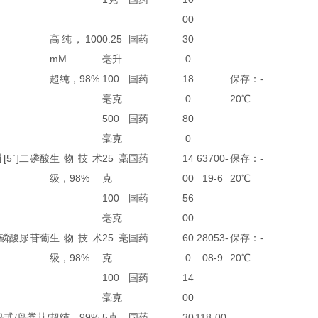
00
高纯，100
0.25
国药
30
mM
毫升
0
超纯，98%
100
国药
18
保存：-
毫克
0
20℃
500
国药
80
毫克
0
5ˊ]二磷酸
生物技术
25毫
国药
14
63700-
保存：-
级，98%
克
00
19-6
20℃
100
国药
56
毫克
00
二磷酸尿苷葡
生物技术
25毫
国药
60
28053-
保存：-
级，98%
克
0
08-9
20℃
100
国药
14
毫克
00
鸟甙/鸟粪苷/
超纯，99%
5克
国药
30
118-00-