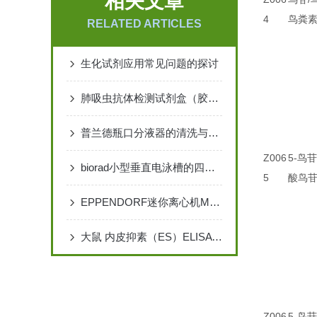
相关文章
4
鸟粪素
RELATED ARTICLES
生化试剂应用常见问题的探讨
肺吸虫抗体检测试剂盒（胶体金法）
普兰德瓶口分液器的清洗与维护指南说明
Z006
5-鸟
biorad小型垂直电泳槽的四个组成部分和产品特点说明
5
酸鸟苷
EPPENDORF迷你离心机MINISPIN
大鼠 内皮抑素（ES）ELISA 检测试剂盒说明书
Z006
5-鸟