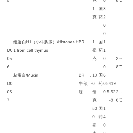
5
克
0
8℃
1
国
3
克
药
2
0
0
组蛋白H1（小牛胸腺）/Histones H
BR
1
国
1
D0
1 from calf thymus
毫
药
1
05
克
0
2～
6
0
8℃
粘蛋白/Mucin
BR，
10
国
6
D0
牛颌下
0
药
0
8419
05
腺
毫
0
5-52
2～
7
克
-8
8℃
50
国
1
0
药
4
毫
0