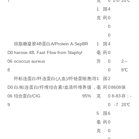
7
克
0
2-0
20℃
1
国
4
克
药
0
0
0
琼脂糖凝胶4B蛋白A/Protein A-Sep
BR
1
国
4
D0
harose 4B, Fast Flow from Staphyl
毫
药
0
06
ococcus aureus
升
0
2～
8
0
8℃
纤粘连蛋白/纤连蛋白(人血)/纤链蛋
细胞培
1
国
2
D0
白/粘连蛋白/纤维结合素/血清纤维
养级，
毫
药
0
8608
保
06
结合蛋白/CIG
95%
克
0
8-83
存：-
9
0
-7
20℃
5
国
6
毫
药
0
克
0