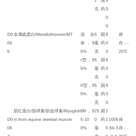
1
国
9
克
药
0
0
0
D0
金属硫蛋白/Metallothionein/MT
混合
5
国
8
保
06
体，9
毫
药
0
存：-
6
5%
克
0
20℃
I型，9
5
国
8
5%
毫
药
0
克
0
II型，9
5
国
8
5%
毫
药
0
克
0
肌红蛋白/肌球素/肌血球素/Myoglob
BR，9
25
国
1
D0
in from equine skeletal muscle
5-10
0
药
2
1006
保
06
0%
毫
0
84-3
存：-