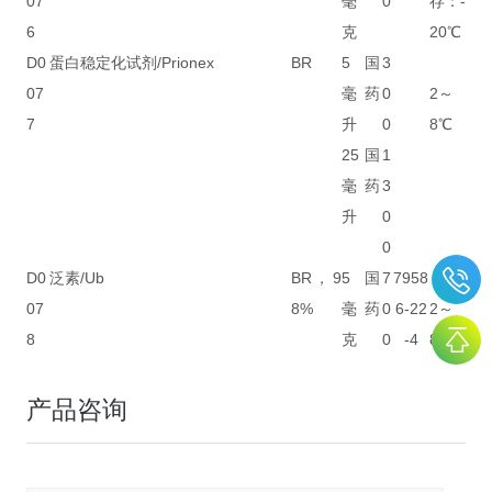
07
毫
0
存：-
6
克
20℃
D0
蛋白稳定化试剂/Prionex
BR
5
国
3
07
毫
药
0
2～
7
升
0
8℃
25
国
1
毫
药
3
升
0
0
D0
泛素/Ub
BR，9
5
国
7
7958
07
8%
毫
药
0
6-22
2～
8
克
0
-4
8℃
产品咨询