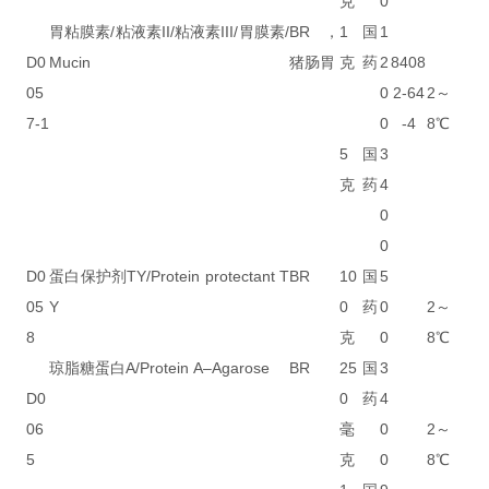
克
0
胃粘膜素/粘液素II/粘液素III/胃膜素/
BR，
1
国
1
D0
Mucin
猪肠胃
克
药
2
8408
05
0
2-64
2～
7-1
0
-4
8℃
5
国
3
克
药
4
0
0
D0
蛋白保护剂TY/Protein protectant T
BR
10
国
5
05
Y
0
药
0
2～
8
克
0
8℃
琼脂糖蛋白A/Protein A–Agarose
BR
25
国
3
D0
0
药
4
06
毫
0
2～
5
克
0
8℃