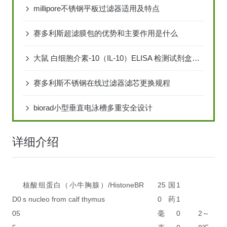
millipore不锈钢平板过滤器适用及特点
赛多利斯超滤膜包的优势和主要作用是什么
大鼠 白细胞介素-10（IL-10）ELISA 检测试剂盒说明书
赛多利斯不锈钢在线过滤器滤芯更换规程
biorad小型垂直电泳槽多重安全设计
详细介绍
核酸组蛋白（小牛胸腺）/Histone
BR
25
国
1
D0
s nucleo from calf thymus
0
药
1
05
毫
0
2～