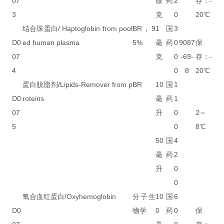
07
微
药
2
存：-
3
克
0
20℃
结合珠蛋白/ Haptoglobin from pool
BR，9
1
国
3
D0
ed human plasma
5%
毫
药
0
9087
保
07
克
0
-69-
存：-
4
0
8
20℃
蛋白脱脂剂/Lipids-Remover from p
BR
10
国
1
D0
roteins
毫
药
1
07
升
0
2～
5
0
8℃
50
国
4
毫
药
2
升
0
0
氧合血红蛋白/Oxyhemoglobin
分子生
10
国
6
D0
物学
0
药
0
保