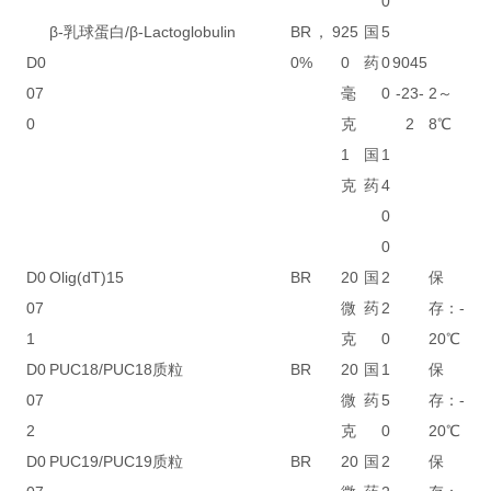
0
β-乳球蛋白/β-Lactoglobulin
BR，9
25
国
5
D0
0%
0
药
0
9045
07
毫
0
-23-
2～
0
克
2
8℃
1
国
1
克
药
4
0
0
D0
Olig(dT)15
BR
20
国
2
保
07
微
药
2
存：-
1
克
0
20℃
D0
PUC18/PUC18质粒
BR
20
国
1
保
07
微
药
5
存：-
2
克
0
20℃
D0
PUC19/PUC19质粒
BR
20
国
2
保