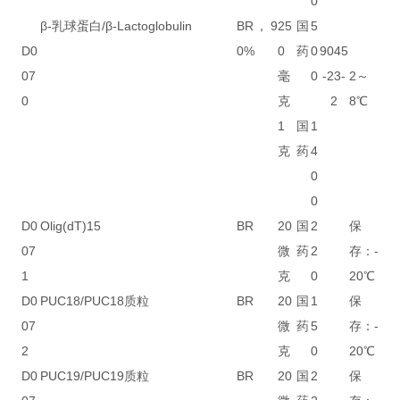
0
β-乳球蛋白/β-Lactoglobulin
BR，9
25
国
5
D0
0%
0
药
0
9045
07
毫
0
-23-
2～
0
克
2
8℃
1
国
1
克
药
4
0
0
D0
Olig(dT)15
BR
20
国
2
保
07
微
药
2
存：-
1
克
0
20℃
D0
PUC18/PUC18质粒
BR
20
国
1
保
07
微
药
5
存：-
2
克
0
20℃
D0
PUC19/PUC19质粒
BR
20
国
2
保