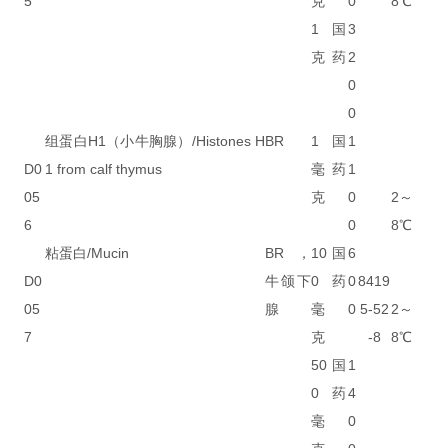
5
克
0
8℃
1
国
3
克
药
2
0
0
组蛋白H1（小牛胸腺）/Histones H
BR
1
国
1
D0
1 from calf thymus
毫
药
1
05
克
0
2～
6
0
8℃
粘蛋白/Mucin
BR，
10
国
6
D0
牛颌下
0
药
0
8419
05
腺
毫
0
5-52
2～
7
克
-8
8℃
50
国
1
0
药
4
毫
0