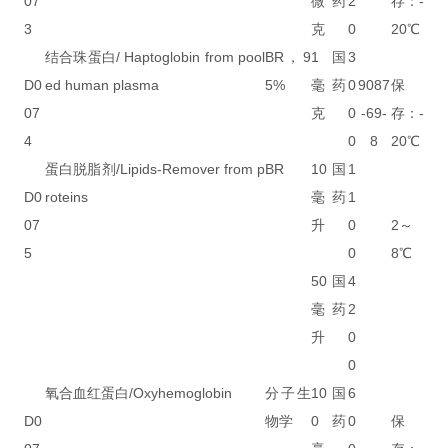
07
微
药
2
存：-
3
克
0
20℃
结合珠蛋白/ Haptoglobin from pool
BR，9
1
国
3
D0
ed human plasma
5%
毫
药
0
9087
保
07
克
0
-69-
存：-
4
0
8
20℃
蛋白脱脂剂/Lipids-Remover from p
BR
10
国
1
D0
roteins
毫
药
1
07
升
0
2～
5
0
8℃
50
国
4
毫
药
2
升
0
0
氧合血红蛋白/Oxyhemoglobin
分子生
10
国
6
D0
物学
0
药
0
保