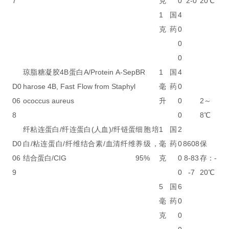
7
克
0
2-0
20℃
1
国
4
克
药
0
0
0
琼脂糖凝胶4B蛋白A/Protein A-Sep
BR
1
国
4
D0
harose 4B, Fast Flow from Staphyl
毫
药
0
06
ococcus aureus
升
0
2～
8
0
8℃
纤粘连蛋白/纤连蛋白(人血)/纤链蛋
细胞培
1
国
2
D0
白/粘连蛋白/纤维结合素/血清纤维
养级，
毫
药
0
8608
保
06
结合蛋白/CIG
95%
克
0
8-83
存：-
9
0
-7
20℃
5
国
6
毫
药
0
克
0