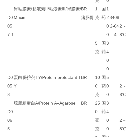
克
0
胃粘膜素/粘液素II/粘液素III/胃膜素/
BR，
1
国
1
D0
Mucin
猪肠胃
克
药
2
8408
05
0
2-64
2～
7-1
0
-4
8℃
5
国
3
克
药
4
0
0
D0
蛋白保护剂TY/Protein protectant T
BR
10
国
5
05
Y
0
药
0
2～
8
克
0
8℃
琼脂糖蛋白A/Protein A–Agarose
BR
25
国
3
D0
0
药
4
06
毫
0
2～
5
克
0
8℃