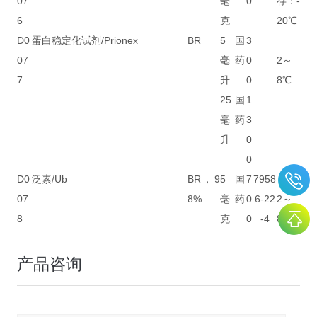
07
毫
0
存：-
6
克
20℃
D0
蛋白稳定化试剂/Prionex
BR
5
国
3
07
毫
药
0
2～
7
升
0
8℃
25
国
1
毫
药
3
升
0
0
D0
泛素/Ub
BR，9
5
国
7
7958
07
8%
毫
药
0
6-22
2～
8
克
0
-4
8℃
产品咨询