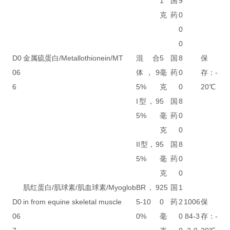
1
国
9
克
药
0
0
0
D0
金属硫蛋白/Metallothionein/MT
混合
5
国
8
保
06
体，9
毫
药
0
存：-
6
5%
克
0
20℃
I型，9
5
国
8
5%
毫
药
0
克
0
II型，9
5
国
8
5%
毫
药
0
克
0
肌红蛋白/肌球素/肌血球素/Myoglob
BR，9
25
国
1
D0
in from equine skeletal muscle
5-10
0
药
2
1006
保
06
0%
毫
0
84-3
存：-