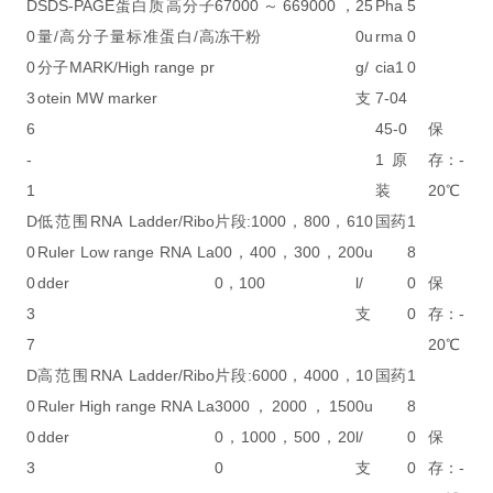
D
SDS-PAGE蛋白质高分子
67000～669000，
25
Pha
5
0
量/高分子量标准蛋白/高
冻干粉
0u
rma
0
0
分子MARK/High range pr
g/
cia1
0
3
otein MW marker
支
7-04
6
45-0
保
-
1原
存：-
1
装
20℃
D
低范围RNA Ladder/Ribo
片段:1000，800，6
10
国药
1
0
Ruler Low range RNA La
00，400，300，20
0u
8
0
dder
0，100
l/
0
保
3
支
0
存：-
7
20℃
D
高范围RNA Ladder/Ribo
片段:6000，4000，
10
国药
1
0
Ruler High range RNA La
3000，2000，150
0u
8
0
dder
0，1000，500，20
l/
0
保
3
0
支
0
存：-