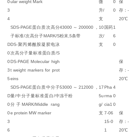
0
ular weight Mark
微
0
保
3
升/
0
存：-
4
支
20℃
SDS-PAGE蛋白质次高分
43000～200000，
10
国药
1
子标准/次高分子MARK/S
粉末,5条带
次/
6
D
DS-聚丙烯酰胺凝胶电泳
支
0
0
次高分子量标准蛋白质/S
0
DS-PAGE Molecular high
保
3
t weight markers for prot
存：-
5
eins
20℃
SDS-PAGE蛋白质中分子
53000～212000，
17
Pha
4
D
量/中分子量标准蛋白/中
冻干粉
5u
rma
0
0
分子MARK/Middle rang
g/
cia1
0
0
e protein MW marker
支
7-06
保
3
15-0
存：-
6
1
20℃