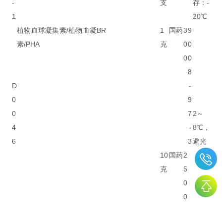
-
支
存：-
1
20℃
植物血球凝集素/植物血凝
BR
1
国药
3
9
素/PHA
克
0
0
0
0
8
D
-
0
9
0
7
2～
4
-
8℃，
6
3
避光
10
国药
2
克
5
0
0