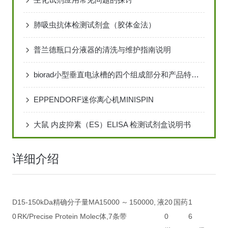
肺吸虫抗体检测试剂盒（胶体金法）
普兰德瓶口分液器的清洗与维护指南说明
biorad小型垂直电泳槽的四个组成部分和产品特点说明
EPPENDORF迷你离心机MINISPIN
大鼠 内皮抑素（ES）ELISA 检测试剂盒说明书
详细介绍
D
15-150kDa精确分子量MA
15000～150000,液
20
国药
1
0
RK/Precise Protein Molec
体,7条带
0
6