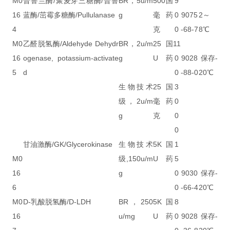
M0
普鲁兰酶/聚麦芽三糖酶/普鲁
BR，5u/m
500
国
9
16
蓝酶/茁霉多糖酶/Pullulanase
g
毫
药
0
9075
2～
4
克
0
-68-7
8℃
M0
乙醛脱氢酶/Aldehyde Dehydr
BR，2u/m
25
国
11
16
ogenase, potassium-activate
g
U
药
0
9028
保存-
5
d
0
-88-0
20℃
生物技术
25
国
3
级，2u/m
毫
药
0
g
克
0
0
甘油激酶/GK/Glycerokinase
生物技术
5K
国
1
M0
级,150u/m
U
药
5
16
g
0
9030
保存-
6
0
-66-4
20℃
M0
D-乳酸脱氢酶/D-LDH
BR，250
5K
国
8
16
u/mg
U
药
0
9028
保存-