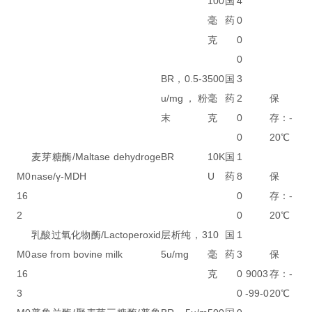
100
国
4
毫
药
0
克
0
0
BR，0.5-3
500
国
3
u/mg，粉
毫
药
2
保
末
克
0
存：-
0
20℃
麦芽糖酶/Maltase dehydroge
BR
10K
国
1
M0
nase/γ-MDH
U
药
8
保
16
0
存：-
2
0
20℃
乳酸过氧化物酶/Lactoperoxid
层析纯，3
10
国
1
M0
ase from bovine milk
5u/mg
毫
药
3
保
16
克
0
9003
存：-
3
0
-99-0
20℃