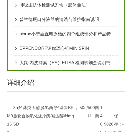
肺吸虫抗体检测试剂盒（胶体金法）
普兰德瓶口分液器的清洗与维护指南说明
biorad小型垂直电泳槽的四个组成部分和产品特点说明
EPPENDORF迷你离心机MINISPIN
大鼠 内皮抑素（ES）ELISA 检测试剂盒说明书
详细介绍
3α羟基类固醇脱氢酶/羟基甾
BR，50u/
500
国
1
M0
族化合物氧化还原酶/羟固醇/H
mg
U
药
4
保
15
SD
0
9028
存：-