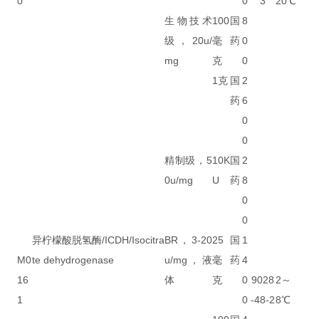
0
0
3
20℃
生物技术
100
国
8
级，20u/
毫
药
0
mg
克
0
1克
国
2
药
6
0
0
精制级，5
10K
国
2
0u/mg
U
药
8
0
0
异柠檬酸脱氢酶/ICDH/Isocitra
BR，3-20
25
国
1
M0
te dehydrogenase
u/mg，液
毫
药
4
16
体
克
0
9028
2～
1
0
-48-2
8℃