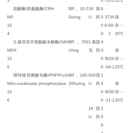
3
0
-13-2
20℃
肌酸酶/肌氨酸酶/CRH
BR，10-2
1K
国
6
M0
0u/mg
U
药
0
3734
保
15
0
0-58-
存：-
4
0
2
20℃
S-腺苷高半胱氨酸水解酶/SAH
BR，700
1毫
国
4
M0
H
U/mg
克
药
0
保
15
0
9025
存：-
5
0
-54-1
20℃
嘌呤核苷磷酸化酶/PNP/Purin
BR，100-
500
国
1
M0
e-nucleoside phosphorylase
200u/mg
U
药
4
保
15
0
9030
存：-
6
0
-21-1
20℃
1K
国
2
U
药
5
0