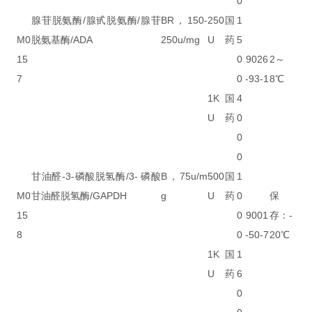
0
腺苷脱氨酶/腺甙脱氨酶/腺苷
BR，150-
250
国
1
M0
脱氨基酶/ADA
250u/mg
U
药
5
15
0
9026
2～
7
0
-93-1
8℃
1K
国
4
U
药
0
0
0
甘油醛-3-磷酸脱氢酶/3- 磷酸
B，75u/m
500
国
1
M0
甘油醛脱氢酶/GAPDH
g
U
药
0
保
15
0
9001
存：-
8
0
-50-7
20℃
1K
国
1
U
药
6
0