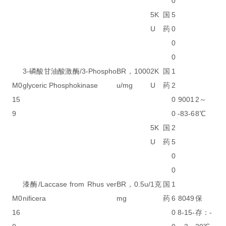
0
5K
国
5
U
药
0
0
0
3-磷酸甘油酸激酶/3-Phospho
BR，1000
2K
国
1
M0
glyceric Phosphokinase
u/mg
U
药
2
15
0
9001
2～
9
0
-83-6
8℃
5K
国
2
U
药
5
0
0
漆酶/Laccase from Rhus ver
BR，0.5u/
1克
国
1
M0
nificera
mg
药
6
8049
保
16
0
8-15-
存：-