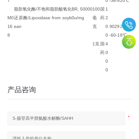
7
0
-36-8
20℃
脂肪氧化酶/不饱和脂肪酸氧化
BR, 50000
100
国
1
M0
还原酶/Lipoxidase from soyb
0u/mg
毫
药
2
16
ean
克
0
9029
2～
8
0
-60-1
8℃
1克
国
4
药
0
0
0
产品咨询