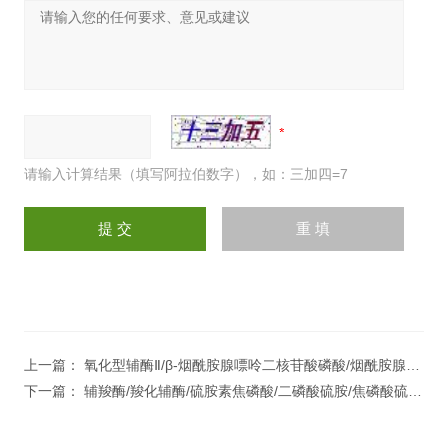
请输入计算结果（填写阿拉伯数字），如：三加四=7
上一篇：
氧化型辅酶Ⅱ/β-烟酰胺腺嘌呤二核苷酸磷酸/烟酰胺腺嘌呤双核苷酸磷酸盐
下一篇：
辅羧酶/羧化辅酶/硫胺素焦磷酸/二磷酸硫胺/焦磷酸硫胺素/脱羧辅酶