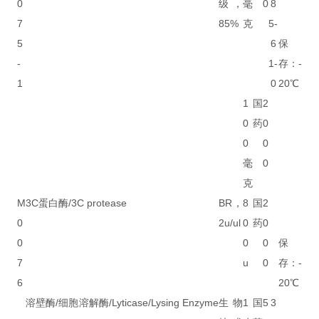
0
级，
毫
0
8
7
85%
克
5-
5
6
保
-
1-
存：-
1
0
20℃
1
国
2
0
药
0
0
0
毫
0
克
M
3C蛋白酶/3C protease
BR，
8
国
2
0
2u/ul
0
药
0
0
0
0
保
7
u
0
存：-
6
20℃
溶壁酶/细胞溶解酶/Lyticase/Lysing Enzyme
生物
1
国
5
3