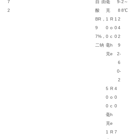
7
自由
毫
9-
2～
2
酸
克
8
8℃
BR，
1
R
1
2
9
0
o
0
4
7%，
0
c
0
2
二钠
毫
h
9
克
e
2-
6
0-
2
5
R
4
0
o
0
0
c
0
毫
h
克
e
1
R
7