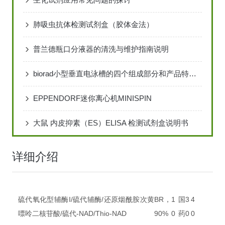
肺吸虫抗体检测试剂盒（胶体金法）
普兰德瓶口分液器的清洗与维护指南说明
biorad小型垂直电泳槽的四个组成部分和产品特点说明
EPPENDORF迷你离心机MINISPIN
大鼠 内皮抑素（ES）ELISA 检测试剂盒说明书
详细介绍
硫代氧化型辅酶I/硫代辅酶/还原烟酰胺次黄
BR，
1
国
3
4
嘌呤二核苷酸/硫代-NAD/Thio-NAD
90%
0
药
0
0