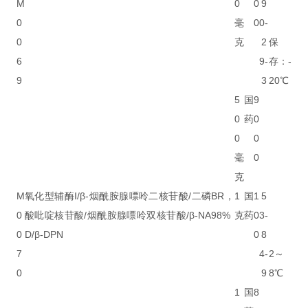
M
0
0
9
0
毫
0
0-
0
克
2
保
6
9-
存：-
9
3
20℃
5
国
9
0
药
0
0
0
毫
0
克
M
氧化型辅酶Ⅰ/β-烟酰胺腺嘌呤二核苷酸/二磷
BR，
1
国
1
5
0
酸吡啶核苷酸/烟酰胺腺嘌呤双核苷酸/β-NA
98%
克
药
0
3-
0
D/β-DPN
0
8
7
4-
2～
0
9
8℃
1
国
8