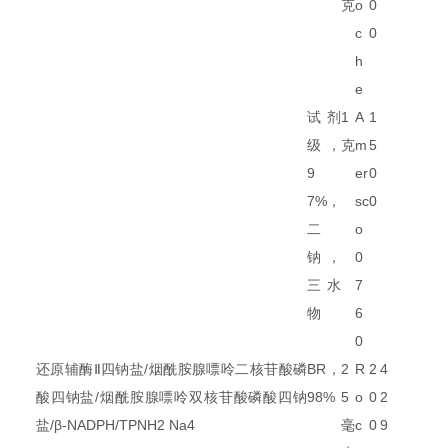
克
o
0
c
0
h
e
试剂
1
A
1
级，
克
m
5
9
er
0
7%，
sc
0
二
o
钠，
0
三水
7
物
6
0
还原辅酶Ⅱ四钠盐/烟酰胺腺嘌呤二核苷酸磷
BR，
2
R
2
4
酸四钠盐/烟酰胺腺嘌呤双核苷酸磷酸四钠
98%
5
o
0
2
盐/β-NADPH/TPNH2 Na4
毫
c
0
9