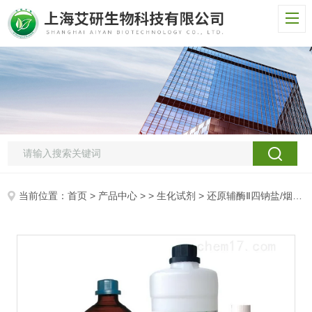
当前位置：
首页
>
产品中心
> >
生化试剂
> 还原辅酶Ⅱ四钠盐/烟酰胺腺嘌呤二核苷酸磷酸四钠盐