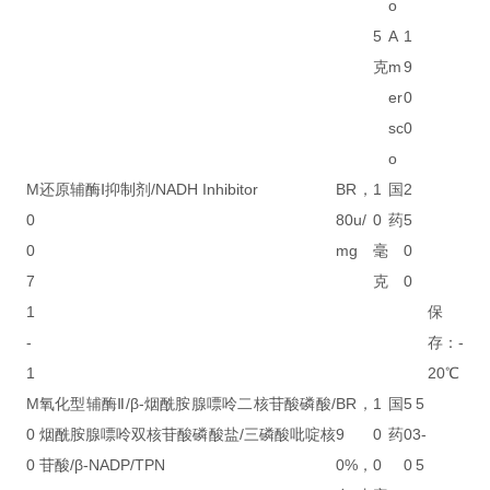
o
5
A
1
克
m
9
er
0
sc
0
o
M
还原辅酶Ⅰ抑制剂/NADH Inhibitor
BR，
1
国
2
0
80u/
0
药
5
0
mg
毫
0
7
克
0
1
保
-
存：-
1
20℃
M
氧化型辅酶Ⅱ/β-烟酰胺腺嘌呤二核苷酸磷酸/
BR，
1
国
5
5
0
烟酰胺腺嘌呤双核苷酸磷酸盐/三磷酸吡啶核
9
0
药
0
3-
0
苷酸/β-NADP/TPN
0%，
0
0
5