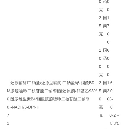
0
药
0
克
0
2
国
1
5
药
7
克
0
0
1
国
6
0
药
0
0
0
克
0
还原辅酶Ⅰ二钠盐/还原型辅酶Ⅰ二钠盐//β-烟酰
BR，
2
国
1
6
M
胺腺嘌呤二核苷酸二钠/硝酸还原酶/硝基乙
98%
5
药
3
0
0
酰胺维生素B4/烟酰胺腺嘌呤二核苷酸二钠/β
0
0
6-
0
-NADH/β-DPNH
毫
6
7
克
8-
2～
1
8
8℃