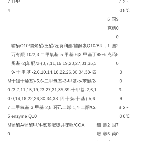
7
TPP
7-
2～
4
0
8℃
5
国
9
克
药
0
0
辅酶Q10/癸烯醌/泛醌/泛癸利酮/辅酵素Q10/
BR，
1
国
2
万有醌-10/2,3-二甲氧基-5-甲基-6[3-甲基丁
99%
克
药
5
烯基-2]苯醌/2-(3,7,11,15,19,23,27,31,35,3
0
9-十甲基-2,6,10,14,18,22,26,30,34,38-四
3
M
十碳十烯基)-5,6-二甲氧基-3-甲基-p-苯醌/2-
0
0
(3,7,11,15,19,23,27,31,35,39-十甲基-2,6,1
3-
0
0,14,18,22,26,30,34,38-四十烷十基)-5,6-
9
7
二甲氧基-3-甲基-2,5-环己二烯-1,4-二酮/Co
8-
2～
5
enzyme Q10
0
8℃
M
辅酶A/辅酶甲/4-氨基嘧啶并咪唑/COA
细胞
2
国
7
0
培养
5
药
0