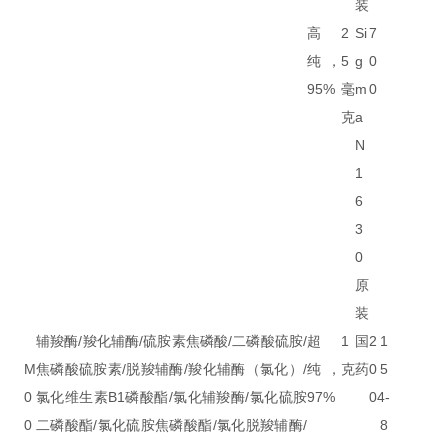
装
高
2
Si
7
纯，
5
g
0
95%
毫
m
0
克
a
N
1
6
3
0
原
装
辅羧酶/羧化辅酶/硫胺素焦磷酸/二磷酸硫胺/
超
1
国
2
1
M
焦磷酸硫胺素/脱羧辅酶/羧化辅酶（氯化）/
纯，
克
药
0
5
0
氯化维生素B1磷酸酯/氯化辅羧酶/氯化硫胺
97%
0
4-
0
二磷酸酯/氯化硫胺焦磷酸酯/氯化脱羧辅酶/
8