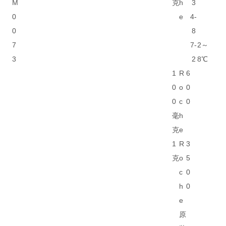
M
克
h
3
0
e
4-
0
8
7
7-
2～
3
2
8℃
1
R
6
0
o
0
0
c
0
毫
h
克
e
1
R
3
克
o
5
c
0
h
0
e
原