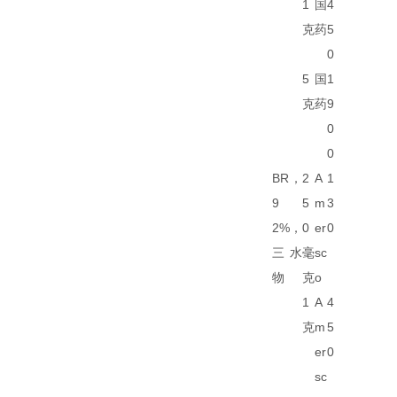
1
国
4
克
药
5
0
5
国
1
克
药
9
0
0
BR，
2
A
1
9
5
m
3
2%，
0
er
0
三水
毫
sc
物
克
o
1
A
4
克
m
5
er
0
sc