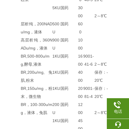
5KU
国药
30
00
2～8℃
层析纯，200NAD
500
国药
60
u/mg，液体
U
0
高层析纯，360N
900
国药
10
ADu/mg，液体
U
00
BR,500-800u/m
1KU
国药
16
9001-
g,酵母,液体
00
41-6
2～8℃
BR,200u/mg,兔
1KU
国药
40
保存：-
肌,粉末
00
20℃
BR,150u/mg，粉
1KU
国药
20
9001-
保存：-
末，微生物
00
81-4
20℃
BR，100-300u/m
200
国药
12
电话
g，液体，兔肌
U
00
2～8℃
1KU
国药
45
00