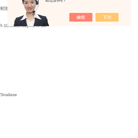
助您的吗？
激酶/Lumbokinase capsules
10/Macerozyme R-10
nailase