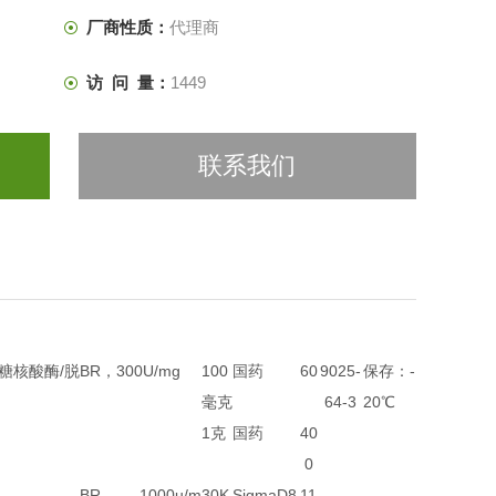
厂商性质：
代理商
访 问 量：
1449
联系我们
糖核酸酶/脱
BR，300U/mg
100
国药
60
9025-
保存：-
毫克
64-3
20℃
1克
国药
40
0
BR，1000u/m
30K
SigmaD8
11