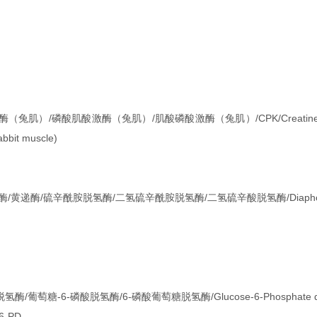
（兔肌）/磷酸肌酸激酶（兔肌）/肌酸磷酸激酶（兔肌）/CPK/Creatine ph
abbit muscle)
酶/黄递酶/硫辛酰胺脱氢酶/二氢硫辛酰胺脱氢酶/二氢硫辛酸脱氢酶/Diaphor
P脱氢酶/葡萄糖-6-磷酸脱氢酶/6-磷酸葡萄糖脱氢酶/Glucose-6-Phosphate de
6-PD