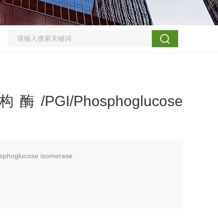
I/Phosphoglucose
oglucose isomerase