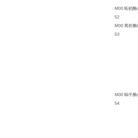
M00
蚯蚓酶/蚓
52
M00
离析酶R-
53
M00
蜗牛酶/S
54