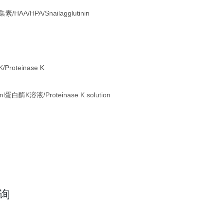
/HAA/HPA/Snailagglutinin
Proteinase K
ml蛋白酶K溶液/Proteinase K solution
询