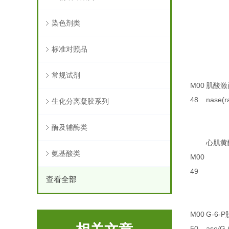
染色剂类
标准对照品
常规试剂
M00
肌酸激酶
48
nase(r
生化分离凝胶系列
酶及辅酶类
心肌黄
氨基酸类
M00
49
查看全部
M00
G-6-
50
ase/G-