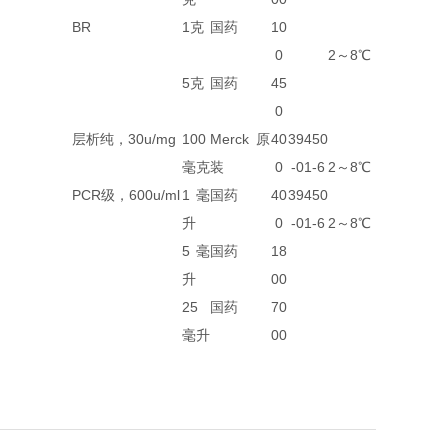
BR
1克
国药
10
0
2～8℃
5克
国药
45
0
层析纯，30u/mg
100
Merck 原
40
39450
毫克
装
0
-01-6
2～8℃
PCR级，600u/ml
1毫
国药
40
39450
升
0
-01-6
2～8℃
5毫
国药
18
升
00
25
国药
70
毫升
00