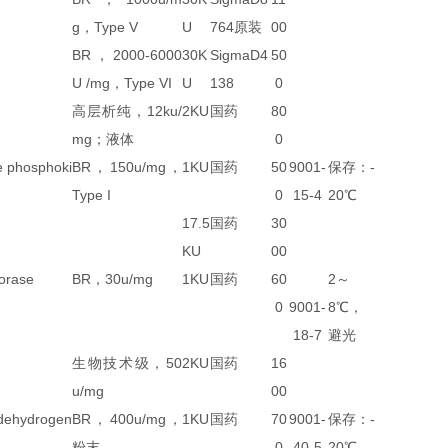
g，Type V
U
764原装
00
BR，2000-6000
30K
SigmaD4
50
U /mg，Type VI
U
138
0
高层析纯，12ku/
2KU
国药
80
mg；液体
0
osphoki
BR，150u/mg，
1KU
国药
50
9001-
保存：-
Type I
0
15-4
20℃
17.5
国药
30
KU
00
ase
BR，30u/mg
1KU
国药
60
2～
0
9001-
8℃，
18-7
避光
生物技术级，50
2KU
国药
16
u/mg
00
hydrogen
BR，400u/mg，
1KU
国药
70
9001-
保存：-
粉末
0
40-5
20℃