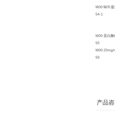
M00
蜗牛凝集素
54-1
M00
蛋白酶K/
55
M00
20mg/
56
产品咨