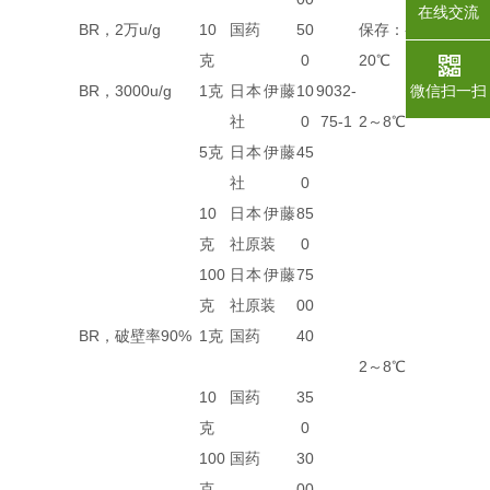
在线交流
BR，2万u/g
10
国药
50
保存：-
克
0
20℃
BR，3000u/g
1克
日本伊藤
10
9032-
微信扫一扫
社
0
75-1
2～8℃
5克
日本伊藤
45
社
0
10
日本伊藤
85
克
社原装
0
100
日本伊藤
75
克
社原装
00
BR，破壁率90%
1克
国药
40
2～8℃
10
国药
35
克
0
100
国药
30
克
00