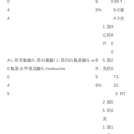
0
9
0
89
T，
4
9%
9-0
避
4
4-3
光
1
国
9
公
药
8
斤
0
0
A
L-异亮氨酸/L-异白氨酸/ L-异闪白氨基酸/L-α-
B
5
国
2
0
氨基-β-甲基戊酸/L-Isoleucine
R，
克
药
0
0
9
73-
4
9%
32-
5
5
RT
2
国
5
5
药
0
克
1
国
1