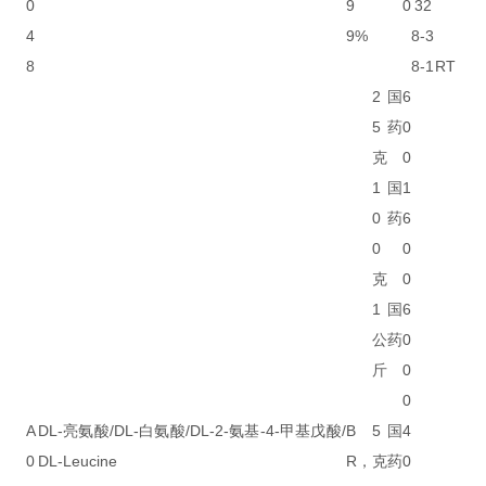
0
9
0
32
4
9%
8-3
8
8-1
RT
2
国
6
5
药
0
克
0
1
国
1
0
药
6
0
0
克
0
1
国
6
公
药
0
斤
0
0
A
DL-亮氨酸/DL-白氨酸/DL-2-氨基-4-甲基戊酸/
B
5
国
4
0
DL-Leucine
R，
克
药
0