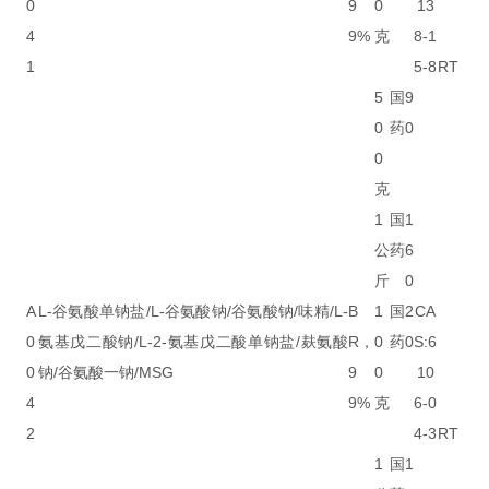
0
9
0
13
4
9%
克
8-1
1
5-8
RT
5
国
9
0
药
0
0
克
1
国
1
公
药
6
斤
0
A
L-谷氨酸单钠盐/L-谷氨酸钠/谷氨酸钠/味精/L-
B
1
国
2
CA
0
氨基戊二酸钠/L-2-氨基戊二酸单钠盐/麸氨酸
R，
0
药
0
S:6
0
钠/谷氨酸一钠/MSG
9
0
10
4
9%
克
6-0
2
4-3
RT
1
国
1