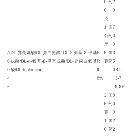
0
药
2
0
0
克
1
国
7
公
药
0
斤
0
A
DL-异亮氨酸/DL-异白氨酸/ DL-2-氨基-3-甲基
B
5
国
3
0
戊酸/DL-α-氨基-β-甲基戊酸/DL-异闪白氨基
R，
克
药
5
0
酸/DL-Isoleucine
9
0
44
4
8%
3-7
6
9-8
RT
2
国
8
5
药
0
克
0
1
国
2
0
药
2