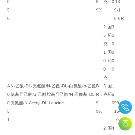
0
9
克
0
13
5
9%
9-1
0
5-6
RT
2
国
3
5
药
0
克
0
1
国
9
0
药
0
0
0
克
A
N-乙酰-DL-亮氨酸/N-乙酰-DL-白氨酸/α-乙酰
B
5
国
1
0
氨基异己酸/α-乙酰胺基异己酸/N-乙酰基-DL-
R，
克
药
5
0
亮氨酸/N-Acetyl-DL-Leucine
9
0
99-
5
9%
15-
1
0
RT
2
国
4