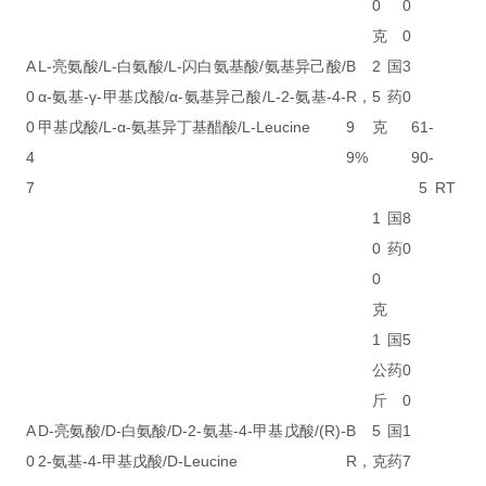
0
0
克
0
A
L-亮氨酸/L-白氨酸/L-闪白氨基酸/氨基异己酸/
B
2
国
3
0
α-氨基-γ-甲基戊酸/α-氨基异己酸/L-2-氨基-4-
R，
5
药
0
0
甲基戊酸/L-α-氨基异丁基醋酸/L-Leucine
9
克
61-
4
9%
90-
7
5
RT
1
国
8
0
药
0
0
克
1
国
5
公
药
0
斤
0
A
D-亮氨酸/D-白氨酸/D-2-氨基-4-甲基戊酸/(R)-
B
5
国
1
0
2-氨基-4-甲基戊酸/D-Leucine
R，
克
药
7