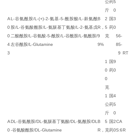
公
药
5
斤
0
A
L-谷氨酰胺/L-(+)-2-氨基-5-酰胺酸/L-麸氨酰
B
2
国
3
0
胺/L-谷氨酸酰胺/L-氨羰基丁氨酸/L-2-氨基戊
R，
5
药
0
0
二酸酰胺/L-谷氨酸-5-酰胺/L-谷酰胺/L-氨酰胺/
9
克
56-
4
左谷酰胺/L-Glutamine
9%
85-
3
9
RT
1
国
9
0
药
0
0
克
1
国
4
公
药
5
斤
0
A
DL-谷氨酰胺/DL-氨羰基丁氨酸/DL-氨酰胺/DL
B
5
国
2
CA
0
-谷氨酸酰胺/DL-Glutamine
R，
克
药
0
S:6
R