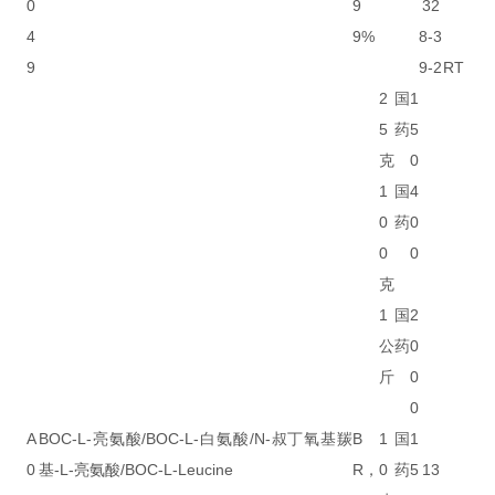
0
9
32
4
9%
8-3
9
9-2
RT
2
国
1
5
药
5
克
0
1
国
4
0
药
0
0
0
克
1
国
2
公
药
0
斤
0
0
A
BOC-L-亮氨酸/BOC-L-白氨酸/N-叔丁氧基羰
B
1
国
1
0
基-L-亮氨酸/BOC-L-Leucine
R，
0
药
5
13