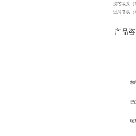
滤芯吸头（
滤芯吸头（
产品咨
您
您
联