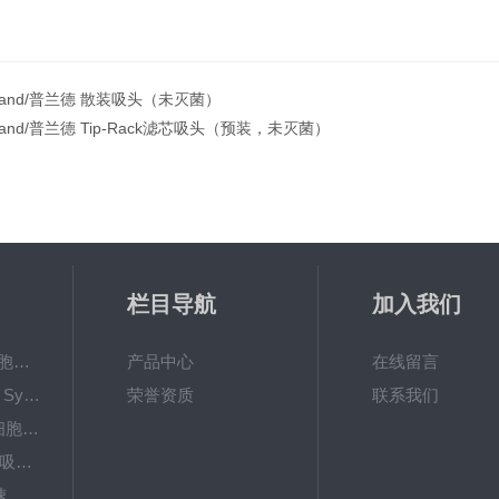
rand/普兰德 散装吸头（未灭菌）
rand/普兰德 Tip-Rack滤芯吸头（预装，未灭菌）
栏目导航
加入我们
美国Corning 6孔细胞培养板
产品中心
在线留言
液相色谱柱 Waters Symmetry C18 4.6×250mm,5μm
荣誉资质
联系我们
美国Corning 24孔细胞培养板
美国瑞宁rainin无菌吸头/枪头/盒装吸头
5424R小型台式高速冷冻离心机（Centrifuge 5424R）