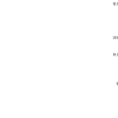
常
详
补