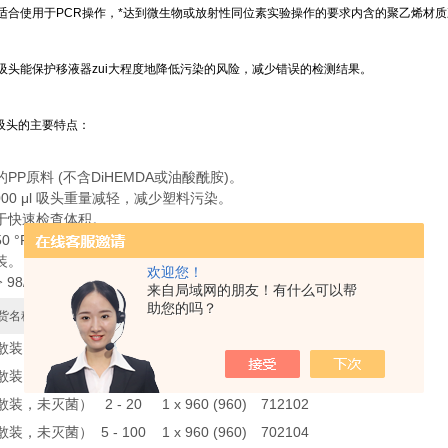
适合使用于PCR操作，*达到微生物或放射性同位素实验操作的要求内含的聚乙烯材
吸头能保护移液器zui大程度地降低污染的风险，减少错误的检测结果。
芯吸头的主要特点：
PP原料 (不含DiHEMDA或油酸酰胺)。
及 1000 μl 吸头重量减轻，减少塑料污染。
于快速检查体积。
250 °F (2 bar)高压湿热灭菌，依照DIN EN 285标准。
装。
欢迎您！
 98/79EG拥有欧盟CE标志。
来自局域网的朋友！有什么可以帮
助您的吗？
货名称
量程（μl ）
吸头数量
生产商型号
散装，未灭菌）
0.1 - 1
1 x 960 (960)
702111
散装，未灭菌）
0.5 - 10
1 x 960 (960)
702100
散装，未灭菌）
2 - 20
1 x 960 (960)
712102
散装，未灭菌）
5 - 100
1 x 960 (960)
702104