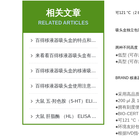
相关文章
可121 °C（
RELATED ARTICLES
吸头盒独立包
百得移液器吸头盒的特点和使用方法介绍
两种不同高度
●低型 (可存
来看看百得移液器吸头盒有哪些设备特点
●高型 (可存放
百得移液器吸头盒的移液吸头循环过程
BRAND 移
百得移液器吸头盒使用注意事项
●采用高品质
●200 μl
大鼠 五-羟色胺（5-HT）ELISA 检测试剂盒说明书
●拥有刻度
●BIO-CE
大鼠 肝脂酶 （HL） ELISA 检测试剂盒说明书
●可121 °
●环境友好
●根据IVD指