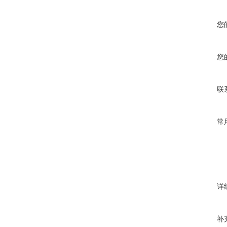
您
您
联
常
详
补