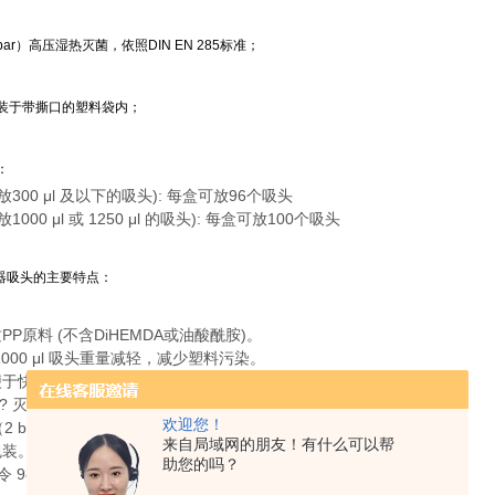
2 bar）高压湿热灭菌，依照DIN EN 285标准；
装于带撕口的塑料袋内；
：
放300 μl 及以下的吸头): 每盒可放96个吸头
1000 μl 或 1250 μl 的吸头): 每盒可放100个吸头
液器吸头的主要特点：
PP原料 (不含DiHEMDA或油酸酰胺)。
 及 1000 μl 吸头重量减轻，减少塑料污染。
便于快速检查体积。
RT? 灭菌, 无DNA，DNase，RNase，内毒素或 ATP。
欢迎您！
C（2 bar）高压湿热灭菌，依照DIN EN 285标准。
来自局域网的朋友！有什么可以帮
包装。
助您的吗？
令 98/79拥有欧盟CE标志。