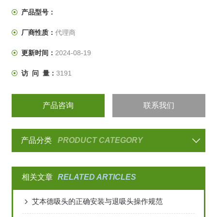
道，也有高通量的八通道及十二通道。
产品型号：
五种标准的移液器模式，包括自动、自动加混合、手动、
厂商性质：
代理商
分液及反向移液等。
更新时间：
2024-08-19
访 问 量：
3191
产品咨询
联系我们
产品分类
PRODUCT CATEGORY
相关文章
RELATED ARTICLES
艾本德吸头的正确安装与退吸头操作规范