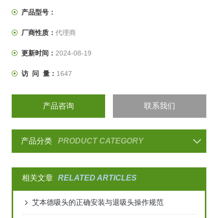
产品型号：
&#183;可整支高温高压消毒
厂商性质：
代理商
&#183;消毒后对移液器精确度毫无影响
&#183;Z轻按压力
更新时间：
2024-08-19
&#183;容量可锁定
&#183;可追踪二维码
访 问 量：
1647
&#183;人体工学设计
产品咨询
联系我们
产品分类
PRODUCT CATEGORY
相关文章
RELATED ARTICLES
艾本德吸头的正确安装与退吸头操作规范