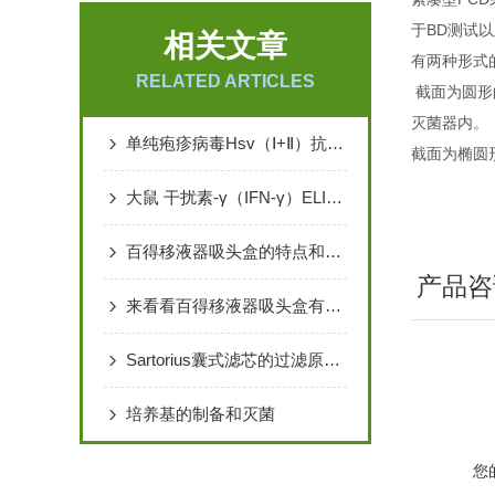
于BD测试
相关文章
有两种形式
RELATED ARTICLES
截面为圆形
灭菌器内。
单纯疱疹病毒Hsv（Ⅰ+Ⅱ）抗体检测试剂盒（胶体金法）
截面为椭圆
大鼠 干扰素-γ（IFN-γ）ELISA 检测试剂盒说明书
百得移液器吸头盒的特点和使用方法介绍
产品咨
来看看百得移液器吸头盒有哪些设备特点
Sartorius囊式滤芯的过滤原理与在生物工艺中的重要性
培养基的制备和灭菌
您