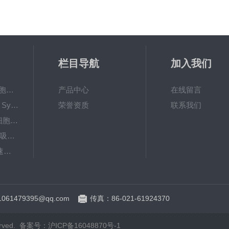
栏目导航
加入我们
美国Corning 6孔细胞培养板
产品中心
在线留言
液相色谱柱 Waters Symmetry C18 4.6×250mm,5μm
荣誉资质
联系我们
美国Corning 24孔细胞培养板
美国瑞宁rainin无菌吸头/枪头/盒装吸头
5424R小型台式高速冷冻离心机（Centrifuge 5424R）
NSCK-正常人瘢痕角质化细胞
61479395@qq.com
传真：86-021-61924370
rved. 备案号：
沪ICP备16048870号-1